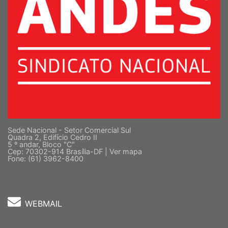
Sede Nacional - Setor Comercial Sul
Quadra 2, Edifício Cedro II
5 º andar, Bloco "C"
Cep: 70302-914 Brasília-DF |
Ver mapa
Fone: (61) 3962-8400
WEBMAIL