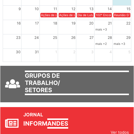
9
10
11
12
13
14
15
Ações de solidariedade a Cuba no Rio Grande do Sul - 100 anos 
Ações de solidariedade a Cuba no Rio Grande do Su
Dia de Luta em Defesa de Cuba e da S
102º Encontro da Regional
Reunião GTPE
16
17
18
19
20
21
22
mais +3
23
24
25
26
27
28
29
mais +2
mais +3
30
31
1
2
3
4
5
GRUPOS DE
TRABALHO/
SETORES
JORNAL
INFORM
ANDES