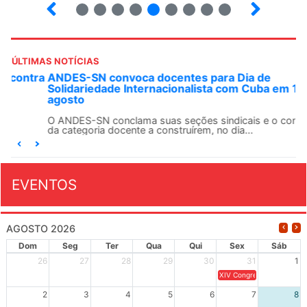
15
16
17
18
19
20
21
22
23
ÚLTIMAS NOTÍCIAS
ANDES-SN convoca docentes para Dia de
Solidariedade Internacionalista com Cuba em 13 de
agosto
O ANDES-SN conclama suas seções sindicais e o conjunto
da categoria docente a construírem, no dia...
EVENTOS
AGOSTO 2026
Dom
Seg
Ter
Qua
Qui
Sex
Sáb
26
27
28
29
30
31
1
XIV Congresso Brasileiro 
2
3
4
5
6
7
8