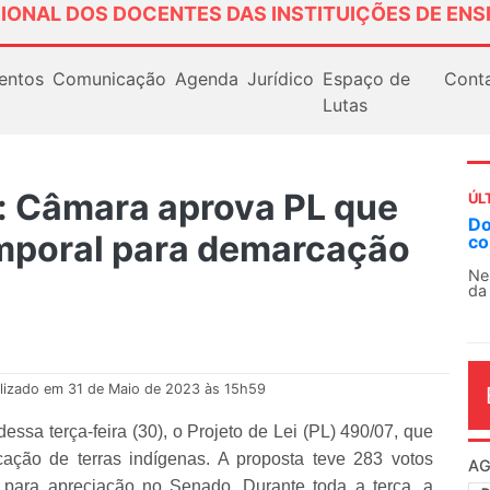
IONAL DOS DOCENTES DAS INSTITUIÇÕES DE ENS
entos
Comunicação
Agenda
Jurídico
Espaço de
Cont
Lutas
: Câmara aprova PL que
ÚL
AN
emporal para demarcação
So
13
O 
co
dia
lizado em 31 de Maio de 2023 às 15h59
ssa terça-feira (30), o Projeto de Lei (PL) 490/07, que
cação de terras indígenas. A proposta teve 283 votos
a para apreciação no Senado. Durante toda a terça, a