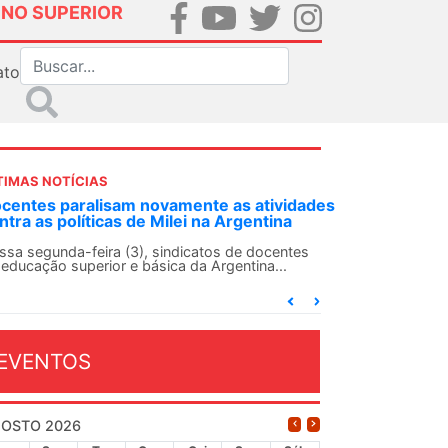
INO SUPERIOR
ato
TIMAS NOTÍCIAS
DES-SN convoca docentes para Dia de
lidariedade Internacionalista com Cuba em
 de agosto
ANDES-SN conclama suas seções sindicais e o
njunto da categoria docente a construírem, no
...
EVENTOS