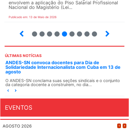
envolvem a aplicação do Piso Salarial Profissional
Nacional do Magistério (Lei...
Publicado em: 13 de Maio de 2026
6
7
8
9
10
12
13
14
ÚLTIMAS NOTÍCIAS
ANDES-SN convoca docentes para Dia de
Solidariedade Internacionalista com Cuba em 13 de
agosto
O ANDES-SN conclama suas seções sindicais e o conjunto
da categoria docente a construírem, no dia...
EVENTOS