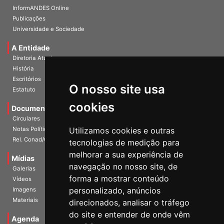
InformANDES PDF
InformANDES Online
Publicações
Universidade e Sociedade
A Entidade
Diretoria Atual
História
O nosso site usa
Escritórios
Estatuto
cookies
Documentos
Circulares
Utilizamos cookies e outras
Notas Políticas
tecnologias de medição para
Rel. Conad/Congresso
melhorar a sua experiência de
navegação no nosso site, de
Mídias
Galerias
forma a mostrar conteúdo
Vídeos
personalizado, anúncios
Imagens
direcionados, analisar o tráfego
Materiais
do site e entender de onde vêm