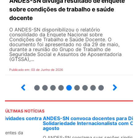
ANDES-SN divulga resultado de enquete
sobre condições de trabalho e saúde
docente
O ANDES-SN disponibilizou o relatório
consolidado da Enquete Nacional sobre
Condições de Trabalho e Saúde Docente. O
documento foi apresentado no dia 29 de maio,
durante a reunião do Grupo de Trabalho de
Seguridade Social e Assuntos de Aposentadoria
(GTSSA),...
Publicado em: 03 de Junho de 2026
3
4
5
6
7
8
9
10
ÚLTIMAS NOTÍCIAS
ANDES-SN convoca docentes para Dia de
Solidariedade Internacionalista com Cuba em 13 de
agosto
O ANDES-SN conclama suas seções sindicais e o conjunto