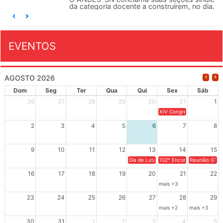
da categoria docente a construírem, no dia...
EVENTOS
AGOSTO 2026
Dom
Seg
Ter
Qua
Qui
Sex
Sáb
26
27
28
29
30
31
1
XIV Congresso Brasileiro 
2
3
4
5
6
7
8
9
10
11
12
13
14
15
Dia de Luta em Defesa de Cuba e da S
102º Encontro da Regional
Reunião GTPE
16
17
18
19
20
21
22
mais +3
23
24
25
26
27
28
29
mais +2
mais +3