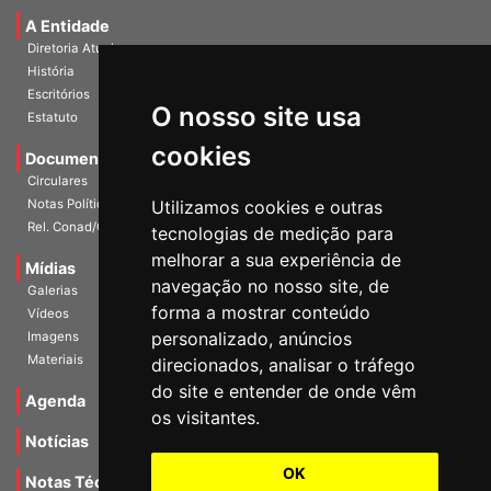
Universidade e Sociedade
A Entidade
Diretoria Atual
História
O nosso site usa
Escritórios
Estatuto
cookies
Documentos
Circulares
Utilizamos cookies e outras
Notas Políticas
tecnologias de medição para
Rel. Conad/Congresso
melhorar a sua experiência de
navegação no nosso site, de
Mídias
Galerias
forma a mostrar conteúdo
Vídeos
personalizado, anúncios
Imagens
direcionados, analisar o tráfego
Materiais
do site e entender de onde vêm
os visitantes.
Agenda
Notícias
OK