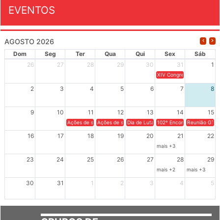
EVENTOS
AGOSTO 2026
Dom
Seg
Ter
Qua
Qui
Sex
Sáb
26
27
28
29
30
31
1
XIV Congresso Brasileiro 
2
3
4
5
6
7
8
9
10
11
12
13
14
15
Ações de solidariedade a Cuba no Rio Grande do Sul - 100 anos 
Ações de solidariedade a Cuba no Rio Grande do Su
Dia de Luta em Defesa de Cuba e da S
102º Encontro da Regional
Reunião GTPE
16
17
18
19
20
21
22
mais +3
23
24
25
26
27
28
29
mais +2
mais +3
30
31
1
2
3
4
5