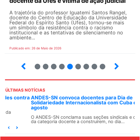
docente da Ufes é vítima de ação judicial
A trajetória do professor Iguatemi Santos Rangel,
docente do Centro de Educação da Universidade
Federal do Espírito Santo (Ufes), tornou-se mais
um símbolo da resistência contra o racismo
institucional e as tentativas de silenciamento no
ambiente...
Publicado em: 26 de Maio de 2026
4
5
6
7
8
9
10
12
ÚLTIMAS NOTÍCIAS
ANDES-SN convoca docentes para Dia de
Solidariedade Internacionalista com Cuba em 13 de
agosto
O ANDES-SN conclama suas seções sindicais e o conjunto
da categoria docente a construírem, no dia...