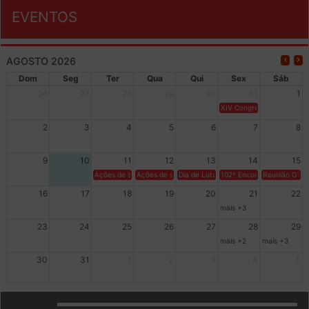
EVENTOS
AGOSTO 2026
Dom
Seg
Ter
Qua
Qui
Sex
Sáb
26
27
28
29
30
31
1
XIV Congresso Brasileiro 
2
3
4
5
6
7
8
9
10
11
12
13
14
15
Ações de solidariedade a Cuba no Rio Grande do Sul - 100 anos 
Ações de solidariedade a Cuba no Rio Grande do Su
Dia de Luta em Defesa de Cuba e da S
102º Encontro da Regional
Reunião GTPE
16
17
18
19
20
21
22
mais +3
23
24
25
26
27
28
29
mais +2
mais +3
30
31
1
2
3
4
5