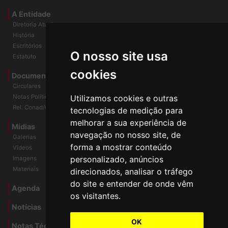
Universidade e Sociedade
A Entidade
Diretoria Atual
História
O nosso site usa
Escritórios
Estatuto
cookies
Documentos
Circulares
Utilizamos cookies e outras
Notas Políticas
tecnologias de medição para
Rel. Conad/Congresso
melhorar a sua experiência de
navegação no nosso site, de
Mídias
Galerias
forma a mostrar conteúdo
Vídeos
personalizado, anúncios
Imagens
direcionados, analisar o tráfego
Materiais
do site e entender de onde vêm
os visitantes.
Agenda
Notícias
OK