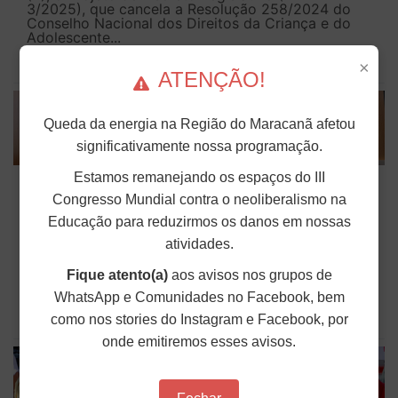
3/2025), que cancela a Resolução 258/2024 do
Conselho Nacional dos Direitos da Criança e do
Adolescente...
×
Publicado em: 02 de Junho de 2026
ATENÇÃO!
Queda da energia na Região do Maracanã afetou
significativamente nossa programação.
ANDES-SN inicia levantamento sobre
Estamos remanejando os espaços do III
situação financeira das seções sindicais
Congresso Mundial contra o neoliberalismo na
Educação para reduzirmos os danos em nossas
O ANDES-SN encaminhou, nessa segunda-feira
atividades.
(1º), a Circular nº 225/2026 solicitando às seções
sindicais informações sobre arrecadação, quadro
Fique atento(a)
aos avisos nos grupos de
de sindicalização, despesas e custos eleitorais. O
levantamento integra os estudos...
WhatsApp e Comunidades no Facebook, bem
como nos stories do Instagram e Facebook, por
Publicado em: 02 de Junho de 2026
onde emitiremos esses avisos.