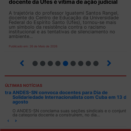
docente da Ufes é vítima de ação judicial
A trajetória do professor Iguatemi Santos Rangel,
docente do Centro de Educação da Universidade
Federal do Espírito Santo (Ufes), tornou-se mais
um símbolo da resistência contra o racismo
institucional e as tentativas de silenciamento no
ambiente...
Publicado em: 26 de Maio de 2026
4
5
6
7
8
9
10
12
ÚLTIMAS NOTÍCIAS
ANDES-SN convoca docentes para Dia de
Solidariedade Internacionalista com Cuba em 13 de
agosto
O ANDES-SN conclama suas seções sindicais e o conjunto
da categoria docente a construírem, no dia...