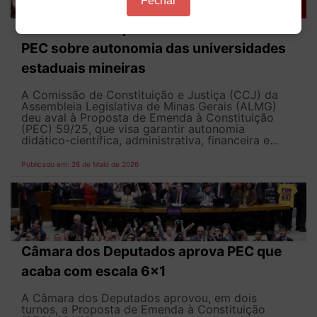
Fechar
CCJ da ALMG aprova admissibilidade de
PEC sobre autonomia das universidades
estaduais mineiras
A Comissão de Constituição e Justiça (CCJ) da
Assembleia Legislativa de Minas Gerais (ALMG)
deu aval à Proposta de Emenda à Constituição
(PEC) 59/25, que visa garantir autonomia
didático-científica, administrativa, financeira e...
Publicado em: 28 de Maio de 2026
Câmara dos Deputados aprova PEC que
acaba com escala 6x1
A Câmara dos Deputados aprovou, em dois
turnos, a Proposta de Emenda à Constituição