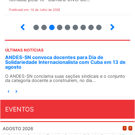
Publicado em: 14 de Julho de 2026
2
3
4
5
6
7
8
9
ÚLTIMAS NOTÍCIAS
ANDES-SN convoca docentes para Dia de
Solidariedade Internacionalista com Cuba em 13 de
agosto
O ANDES-SN conclama suas seções sindicais e o conjunto
da categoria docente a construírem, no dia...
EVENTOS
AGOSTO 2026