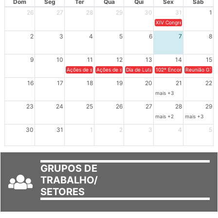
Dom
Seg
Ter
Qua
Qui
Sex
Sáb
26
27
28
29
30
31
1
XIV Congresso Brasileiro 
2
3
4
5
6
7
8
9
10
11
12
13
14
15
Ações de solidariedade a Cuba no Rio Grande do Sul - 100 anos 
Ações de solidariedade a Cuba no Rio Grande do Su
Dia de Luta em Defesa de Cuba e da S
102º Encontro da Regional
Reunião GTPE
16
17
18
19
20
21
22
mais +3
23
24
25
26
27
28
29
mais +2
mais +3
30
31
1
2
3
4
5
GRUPOS DE
TRABALHO/
SETORES