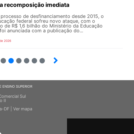
a recomposição imediata
processo de desfinanciamento desde 2015, o
cação federal sofreu novo ataque, com o
o de R$ 1,6 bilhão do Ministério da Educação
foi anunciada com a publicação do...
 de 2026
5
6
7
8
9
10
E ENSINO SUPERIOR
Comercial Sul
o II
ia-DF |
Ver mapa