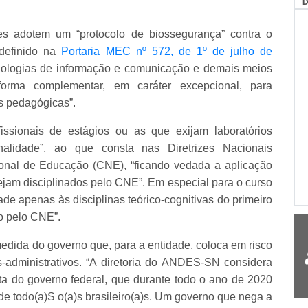
es adotem um “protocolo de biossegurança” contra o
 definido na
Portaria MEC nº 572, de 1º de julho de
ecnologias de informação e comunicação e demais meios
forma complementar, em caráter excepcional, para
es pedagógicas”.
ofissionais de estágios ou as que exijam laboratórios
nalidade”, ao que consta nas Diretrizes Nacionais
onal de Educação (CNE), “ficando vedada a aplicação
jam disciplinados pelo CNE”. Em especial para o curso
ade apenas às disciplinas teórico-cognitivas do primeiro
do pelo CNE”.
medida do governo que, para a entidade, coloca em risco
administrativos. “
A diretoria do ANDES-SN considera
sta do governo federal, que durante todo o ano de 2020
 de todo(a)S o(a)s brasileiro(a)s. Um governo que nega a