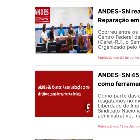
ANDES-SN reaf
Reparação em 
Ocorreu entre os 
Centro Federal d
(Cefet-RJ), o Sem
Organizado pelo G
Publicado em: 24 de Junho
ANDES-SN 45 A
como ferramen
Como parte das 
resgatamos no mê
Liberdade de Impr
Sindicato Nacion
administrativo, m
Publicado em: 19 de Junho