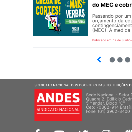
do MEC e cobr
Passando por um 
orçamento da edu
contingenciament
(MEC). A medida 
Publicado em: 17 de Junho
2
3
4
SINDICATO NACIONAL DOS DOCENTES DAS INSTITUIÇÕES D
Sede Nacional - Setor 
Quadra 2, Edifício Cedr
5 º andar, Bloco "C"
Cep: 70302-914 Brasíl
Fone: (61) 3962-8400