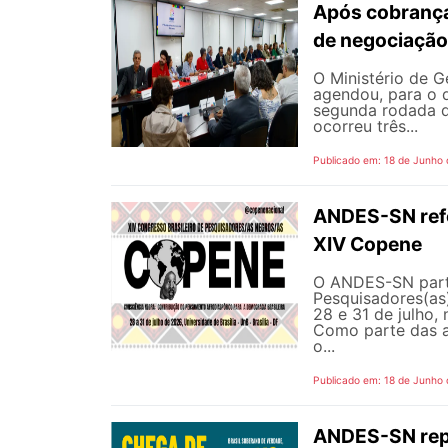
Após cobrança
de negociação
O Ministério de G
agendou, para o d
segunda rodada d
ocorreu três...
Publicado em: 18 de Junho
ANDES-SN refor
XIV Copene
O ANDES-SN parti
Pesquisadores(as)
28 e 31 de julho, 
Como parte das a
o...
Publicado em: 18 de Junho
ANDES-SN repu