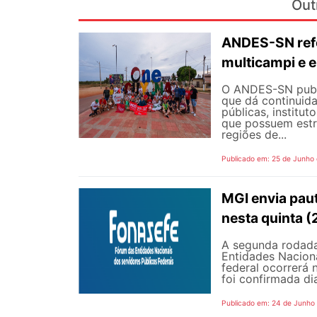
Out
ANDES-SN refo
multicampi e e
O ANDES-SN public
que dá continuid
públicas, institut
que possuem estr
regiões de...
Publicado em: 25 de Junho
MGI envia pau
nesta quinta (
A segunda rodada
Entidades Naciona
federal ocorrerá n
foi confirmada dia
Publicado em: 24 de Junho