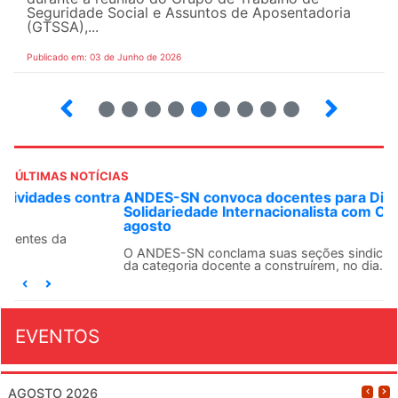
Seguridade Social e Assuntos de Aposentadoria
(GTSSA),...
Publicado em: 03 de Junho de 2026
3
4
5
6
7
8
9
10
ÚLTIMAS NOTÍCIAS
ANDES-SN convoca docentes para Dia de
Solidariedade Internacionalista com Cuba em 13 de
agosto
O ANDES-SN conclama suas seções sindicais e o conjunto
da categoria docente a construírem, no dia...
EVENTOS