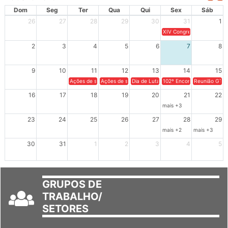
AGOSTO 2026
Dom
Seg
Ter
Qua
Qui
Sex
Sáb
26
27
28
29
30
31
1
XIV Congresso Brasileiro 
2
3
4
5
6
7
8
9
10
11
12
13
14
15
Ações de solidariedade a Cuba no Rio Grande do Sul - 100 anos 
Ações de solidariedade a Cuba no Rio Grande do Su
Dia de Luta em Defesa de Cuba e da S
102º Encontro da Regional
Reunião GTPE
16
17
18
19
20
21
22
mais +3
23
24
25
26
27
28
29
mais +2
mais +3
30
31
1
2
3
4
5
GRUPOS DE
TRABALHO/
SETORES