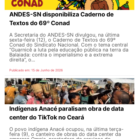
ANDES-SN disponibiliza Caderno de
Textos do 69º Conad
A Secretaria do ANDES-SN divulgou, na última
sexta-feira (12), o Caderno de Textos do 69º
Conad do Sindicato Nacional. Com o tema central
“Guarnicê a luta pela educação pública na terra da
Balaiada: contra o imperialismo e a extrema
direita”, o...
Publicado em: 15 de Junho de 2026
Indígenas Anacé paralisam obra de data
center do TikTok no Ceará
O povo indígena Anacé ocupou, na última terça-
feira (9), o canteiro de obras do data center da
empresa Omnia, prestadora de serviços do