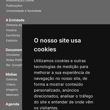
InformANDES Online
Publicações
Universidade e Sociedade
A Entidade
Diretoria Atual
História
O nosso site usa
Escritórios
Estatuto
cookies
Documentos
Circulares
Utilizamos cookies e outras
Notas Políticas
tecnologias de medição para
Rel. Conad/Congresso
melhorar a sua experiência de
navegação no nosso site, de
Mídias
Galerias
forma a mostrar conteúdo
Vídeos
personalizado, anúncios
Imagens
direcionados, analisar o tráfego
Materiais
do site e entender de onde vêm
os visitantes.
Agenda