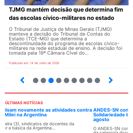
TJMG mantém decisão que determina fim
das escolas cívico-militares no estado
O Tribunal de Justiça de Minas Gerais (TJMG)
manteve a decisão do Tribunal de Contas do
Estado (TCE-MG) que determina a
descontinuidade do programa de escolas cívico-
militares na rede estadual de ensino. A decisão foi
tomada pela 19ª Câmara Cível do...
Publicado em: 14 de Julho de 2026
2
3
4
5
6
7
8
9
ÚLTIMAS NOTÍCIAS
ANDES-SN convoca docentes para Dia de
Solidariedade Internacionalista com Cuba em 13 de
agosto
O ANDES-SN conclama suas seções sindicais e o conjunto
da categoria docente a construírem, no dia...