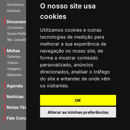
O nosso site usa
Escritórios
Estatuto
cookies
Documentos
Circulares
Utilizamos cookies e outras
Notas Políticas
tecnologias de medição para
Rel. Conad/Congresso
melhorar a sua experiência de
navegação no nosso site, de
Mídias
Galerias
forma a mostrar conteúdo
Vídeos
personalizado, anúncios
Imagens
direcionados, analisar o tráfego
Materiais
do site e entender de onde vêm
os visitantes.
Agenda
Notícias
OK
Notas Técnicas
Alterar as minhas preferências
Fale Conocsco
MANTIDO POR Camaleão Soft