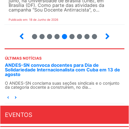
julho, na Universidade de Brasília (UnB), em
Brasília (DF). Como parte das atividades da
campanha "Sou Docente Antirracista", o...
Publicado em: 18 de Junho de 2026
2
3
4
5
6
7
8
9
10
ÚLTIMAS NOTÍCIAS
ANDES-SN convoca docentes para Dia de
Solidariedade Internacionalista com Cuba em 13 de
agosto
O ANDES-SN conclama suas seções sindicais e o conjunto
da categoria docente a construírem, no dia...
EVENTOS