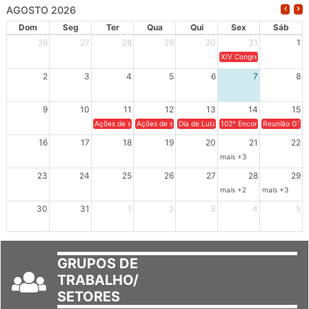
AGOSTO 2026
Dom
Seg
Ter
Qua
Qui
Sex
Sáb
26
27
28
29
30
31
1
XIV Congresso Brasileiro 
2
3
4
5
6
7
8
9
10
11
12
13
14
15
Ações de solidariedade a Cuba no Rio Grande do Sul - 100 anos 
Ações de solidariedade a Cuba no Rio Grande do Su
Dia de Luta em Defesa de Cuba e da S
102º Encontro da Regional
Reunião GTPE
16
17
18
19
20
21
22
mais +3
23
24
25
26
27
28
29
mais +2
mais +3
30
31
1
2
3
4
5
GRUPOS DE
TRABALHO/
SETORES