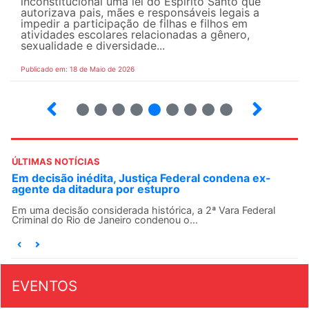
inconstitucional uma lei do Espírito Santo que
autorizava pais, mães e responsáveis legais ​​a
impedir a participação de filhas e filhos em
atividades escolares relacionadas a gênero,
sexualidade e diversidade...
Publicado em: 18 de Maio de 2026
5
6
7
8
9
10
12
13
ÚLTIMAS NOTÍCIAS
Em decisão inédita, Justiça Federal condena ex-
agente da ditadura por estupro
Em uma decisão considerada histórica, a 2ª Vara Federal
Criminal do Rio de Janeiro condenou o...
EVENTOS