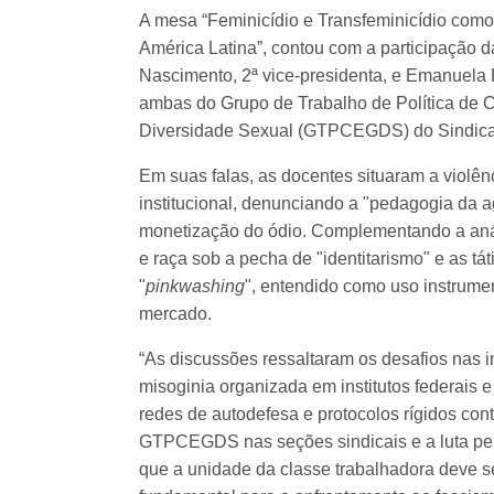
A mesa “Feminicídio e Transfeminicídio como r
América Latina”, contou com a participação 
Nascimento, 2ª vice-presidenta, e Emanuela R
ambas do Grupo de Trabalho de Política de C
Diversidade Sexual (GTPCEGDS) do Sindica
Em suas falas, as docentes situaram a violên
institucional, denunciando a "pedagogia da 
monetização do ódio. Complementando a análi
e raça sob a pecha de "identitarismo" e as tá
"
pinkwashing
", entendido como uso instrume
mercado.
“As discussões ressaltaram os desafios nas i
misoginia organizada em institutos federais e 
redes de autodefesa e protocolos rígidos cont
GTPCEGDS nas seções sindicais e a luta pela
que a unidade da classe trabalhadora deve s