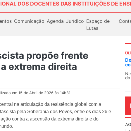
IONAL DOS DOCENTES DAS INSTITUIÇÕES DE ENS
entos
Comunicação
Agenda
Jurídico
Espaço de
Cont
Lutas
scista propõe frente
ÚL
AN
 a extrema direita
So
13
O 
co
dia
lizado em 15 de Abril de 2026 às 14h31
entral na articulação da resistência global com a
ifascista pela Soberania dos Povos, entre os dias 26 e
lação contra a ascensão da extrema direita e do
mundo.