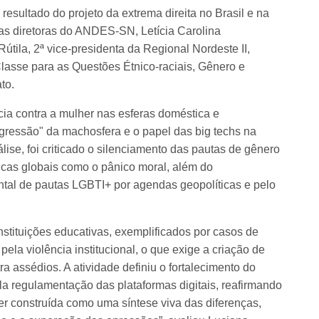
esultado do projeto da extrema direita no Brasil e na
das diretoras do ANDES-SN, Letícia Carolina
útila, 2ª vice-presidenta da Regional Nordeste II,
lasse para as Questões Étnico-raciais, Gênero e
to.
cia contra a mulher nas esferas doméstica e
agressão" da machosfera e o papel das big techs na
se, foi criticado o silenciamento das pautas de gênero
ticas globais como o pânico moral, além do
ntal de pautas LGBTI+ por agendas geopolíticas e pelo
nstituições educativas, exemplificados por casos de
pela violência institucional, o que exige a criação de
ra assédios. A atividade definiu o fortalecimento do
 regulamentação das plataformas digitais, reafirmando
er construída como uma síntese viva das diferenças,