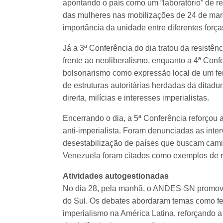
apontando o país como um “laboratório” de re
das mulheres nas mobilizações de 24 de març
importância da unidade entre diferentes forças
Já a 3ª Conferência do dia tratou da resistên
frente ao neoliberalismo, enquanto a 4ª Conf
bolsonarismo como expressão local de um fe
de estruturas autoritárias herdadas da ditadur
direita, milícias e interesses imperialistas.
Encerrando o dia, a 5ª Conferência reforçou a
anti-imperialista. Foram denunciadas as inte
desestabilização de países que buscam cami
Venezuela foram citados como exemplos de r
Atividades autogestionadas
No dia 28, pela manhã, o ANDES-SN promove
do Sul. Os debates abordaram temas como fem
imperialismo na América Latina, reforçando 