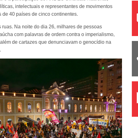
olíticas, intelectuais e representantes de movimentos
is de 40 países de cinco continentes.
s ruas. Na noite do dia 26, milhares de pessoas
gaúcha com palavras de ordem contra o imperialismo,
 além de cartazes que denunciavam o genocídio na
.