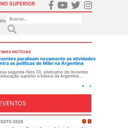
INO SUPERIOR
ato
TIMAS NOTÍCIAS
DES-SN convoca docentes para Dia de
lidariedade Internacionalista com Cuba em
 de agosto
ANDES-SN conclama suas seções sindicais e o
njunto da categoria docente a construírem, no
...
EVENTOS