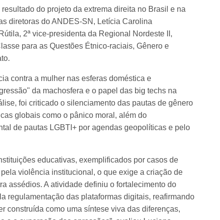
esultado do projeto da extrema direita no Brasil e na
das diretoras do ANDES-SN, Letícia Carolina
útila, 2ª vice-presidenta da Regional Nordeste II,
lasse para as Questões Étnico-raciais, Gênero e
to.
cia contra a mulher nas esferas doméstica e
agressão" da machosfera e o papel das big techs na
se, foi criticado o silenciamento das pautas de gênero
ticas globais como o pânico moral, além do
ntal de pautas LGBTI+ por agendas geopolíticas e pelo
nstituições educativas, exemplificados por casos de
pela violência institucional, o que exige a criação de
ra assédios. A atividade definiu o fortalecimento do
 regulamentação das plataformas digitais, reafirmando
er construída como uma síntese viva das diferenças,