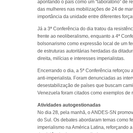
apontando o país como um “laboratório” de re
das mulheres nas mobilizações de 24 de març
importância da unidade entre diferentes forças
Já a 3ª Conferência do dia tratou da resistên
frente ao neoliberalismo, enquanto a 4ª Conf
bolsonarismo como expressão local de um fe
de estruturas autoritárias herdadas da ditadur
direita, milícias e interesses imperialistas.
Encerrando o dia, a 5ª Conferência reforçou a
anti-imperialista. Foram denunciadas as inte
desestabilização de países que buscam cami
Venezuela foram citados como exemplos de r
Atividades autogestionadas
No dia 28, pela manhã, o ANDES-SN promove
do Sul. Os debates abordaram temas como fem
imperialismo na América Latina, reforçando 