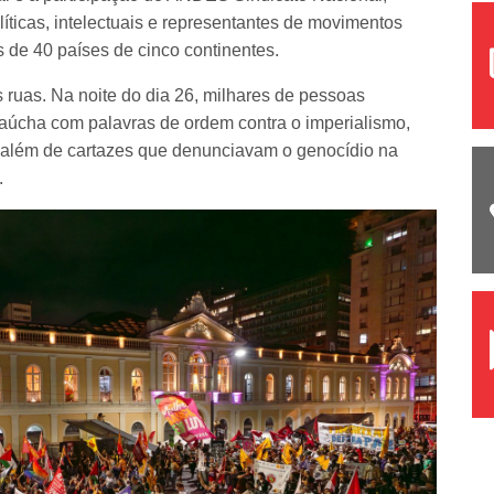
olíticas, intelectuais e representantes de movimentos
is de 40 países de cinco continentes.
s ruas. Na noite do dia 26, milhares de pessoas
gaúcha com palavras de ordem contra o imperialismo,
 além de cartazes que denunciavam o genocídio na
.