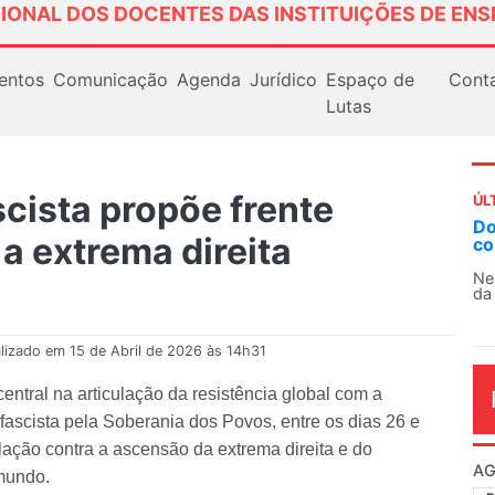
IONAL DOS DOCENTES DAS INSTITUIÇÕES DE ENS
entos
Comunicação
Agenda
Jurídico
Espaço de
Cont
Lutas
scista propõe frente
ÚL
AN
 a extrema direita
So
13
O 
co
dia
lizado em 15 de Abril de 2026 às 14h31
entral na articulação da resistência global com a
ifascista pela Soberania dos Povos, entre os dias 26 e
lação contra a ascensão da extrema direita e do
mundo.