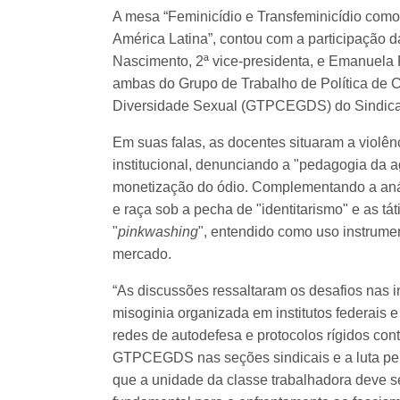
A mesa “Feminicídio e Transfeminicídio como r
América Latina”, contou com a participação 
Nascimento, 2ª vice-presidenta, e Emanuela R
ambas do Grupo de Trabalho de Política de C
Diversidade Sexual (GTPCEGDS) do Sindica
Em suas falas, as docentes situaram a violên
institucional, denunciando a "pedagogia da 
monetização do ódio. Complementando a análi
e raça sob a pecha de "identitarismo" e as tá
"
pinkwashing
", entendido como uso instrume
mercado.
“As discussões ressaltaram os desafios nas i
misoginia organizada em institutos federais e 
redes de autodefesa e protocolos rígidos cont
GTPCEGDS nas seções sindicais e a luta pela
que a unidade da classe trabalhadora deve s