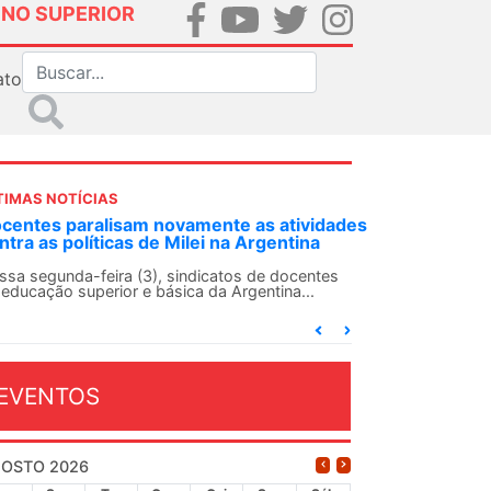
INO SUPERIOR
ato
TIMAS NOTÍCIAS
DES-SN convoca docentes para Dia de
lidariedade Internacionalista com Cuba em
 de agosto
ANDES-SN conclama suas seções sindicais e o
njunto da categoria docente a construírem, no
...
EVENTOS