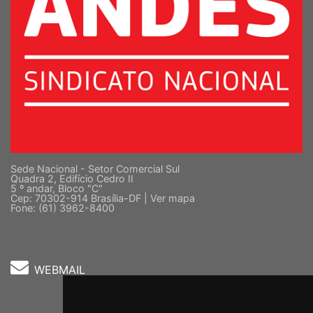
Sede Nacional - Setor Comercial Sul
Quadra 2, Edifício Cedro II
5 º andar, Bloco "C"
Cep: 70302-914 Brasília-DF |
Ver mapa
Fone: (61) 3962-8400
WEBMAIL