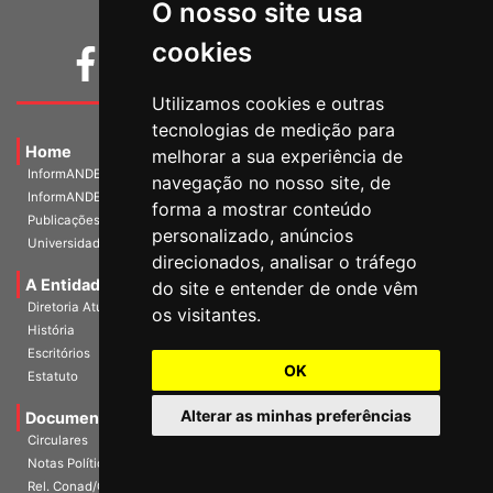
O nosso site usa
cookies
Utilizamos cookies e outras
tecnologias de medição para
Home
melhorar a sua experiência de
InformANDES PDF
navegação no nosso site, de
InformANDES Online
forma a mostrar conteúdo
Publicações
personalizado, anúncios
Universidade e Sociedade
direcionados, analisar o tráfego
A Entidade
do site e entender de onde vêm
Diretoria Atual
os visitantes.
História
Escritórios
OK
Estatuto
Alterar as minhas preferências
Documentos
Circulares
Notas Políticas
Rel. Conad/Congresso