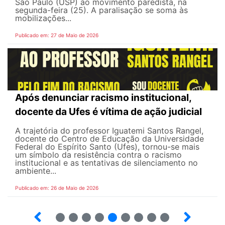
São Paulo (USP) ao movimento paredista, na
segunda-feira (25). A paralisação se soma às
mobilizações...
Publicado em: 27 de Maio de 2026
Após denunciar racismo institucional,
docente da Ufes é vítima de ação judicial
A trajetória do professor Iguatemi Santos Rangel,
docente do Centro de Educação da Universidade
Federal do Espírito Santo (Ufes), tornou-se mais
um símbolo da resistência contra o racismo
institucional e as tentativas de silenciamento no
ambiente...
Publicado em: 26 de Maio de 2026
4
5
6
7
8
9
10
12