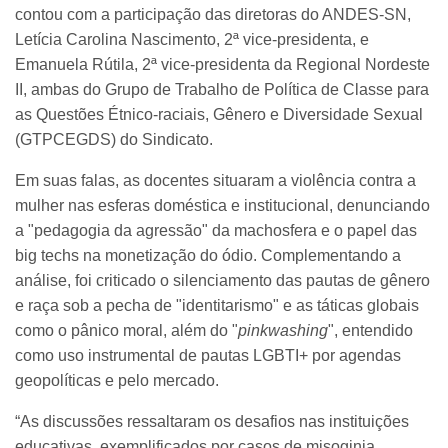
contou com a participação das diretoras do ANDES-SN,
Letícia Carolina Nascimento, 2ª vice-presidenta, e
Emanuela Rútila, 2ª vice-presidenta da Regional Nordeste
II, ambas do Grupo de Trabalho de Política de Classe para
as Questões Étnico-raciais, Gênero e Diversidade Sexual
(GTPCEGDS) do Sindicato.
Em suas falas, as docentes situaram a violência contra a
mulher nas esferas doméstica e institucional, denunciando
a "pedagogia da agressão" da machosfera e o papel das
big techs na monetização do ódio. Complementando a
análise, foi criticado o silenciamento das pautas de gênero
e raça sob a pecha de "identitarismo" e as táticas globais
como o pânico moral, além do "
pinkwashing
", entendido
como uso instrumental de pautas LGBTI+ por agendas
geopolíticas e pelo mercado.
“As discussões ressaltaram os desafios nas instituições
educativas, exemplificados por casos de misoginia