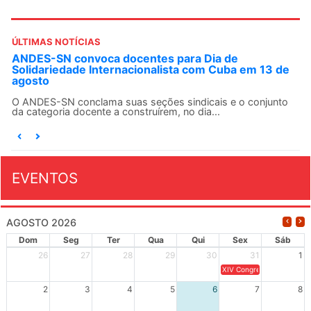
ÚLTIMAS NOTÍCIAS
ANDES-SN convoca docentes para Dia de
Solidariedade Internacionalista com Cuba em 13 de
agosto
O ANDES-SN conclama suas seções sindicais e o conjunto
da categoria docente a construírem, no dia...
EVENTOS
AGOSTO 2026
Dom
Seg
Ter
Qua
Qui
Sex
Sáb
26
27
28
29
30
31
1
XIV Congresso Brasileiro 
2
3
4
5
6
7
8