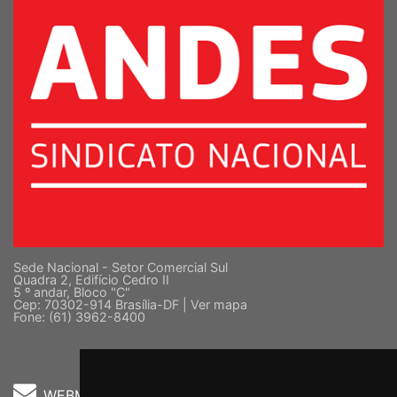
Sede Nacional - Setor Comercial Sul
Quadra 2, Edifício Cedro II
5 º andar, Bloco "C"
Cep: 70302-914 Brasília-DF |
Ver mapa
Fone: (61) 3962-8400
WEBMAIL