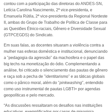
contou com a participação das diretoras do ANDES-SN,
Letícia Carolina Nascimento, 2ª vice-presidenta, e
Emanuela Rútila, 2ª vice-presidenta da Regional Nordeste
II, ambas do Grupo de Trabalho de Política de Classe para
as Questões Étnico-raciais, Gênero e Diversidade Sexual
(GTPCEGDS) do Sindicato.
Em suas falas, as docentes situaram a violência contra a
mulher nas esferas doméstica e institucional, denunciando
a "pedagogia da agressão" da machosfera e o papel das
big techs na monetização do ódio. Complementando a
análise, foi criticado o silenciamento das pautas de gênero
e raça sob a pecha de "identitarismo" e as táticas globais
como o pânico moral, além do "
pinkwashing
", entendido
como uso instrumental de pautas LGBTI+ por agendas
geopolíticas e pelo mercado.
“As discussões ressaltaram os desafios nas instituições
educativas, exemplificados por casos de misoginia