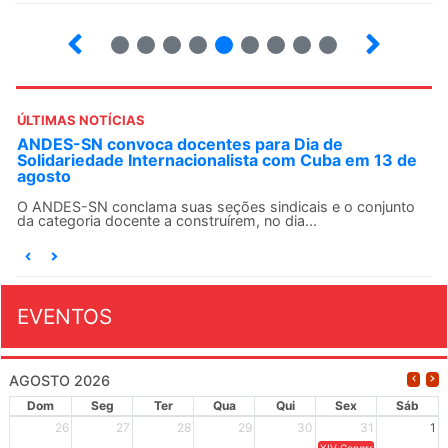
5
6
7
8
9
10
12
13
ÚLTIMAS NOTÍCIAS
ANDES-SN convoca docentes para Dia de
Solidariedade Internacionalista com Cuba em 13 de
agosto
O ANDES-SN conclama suas seções sindicais e o conjunto
da categoria docente a construírem, no dia...
EVENTOS
AGOSTO 2026
Dom
Seg
Ter
Qua
Qui
Sex
Sáb
26
27
28
29
30
31
1
XIV Congresso Brasileiro 