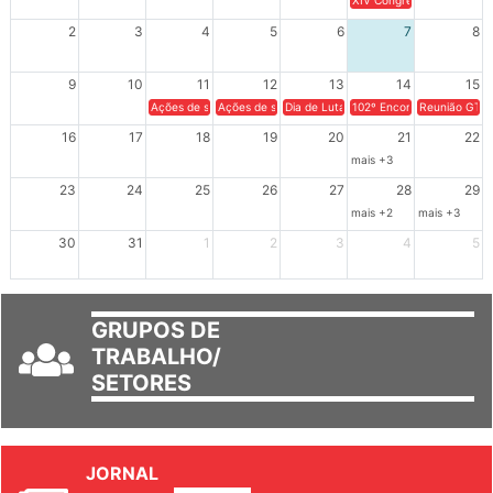
2
3
4
5
6
7
8
9
10
11
12
13
14
15
Ações de solidariedade a Cuba no Rio Grande do Sul - 100 anos 
Ações de solidariedade a Cuba no Rio Grande do Su
Dia de Luta em Defesa de Cuba e da S
102º Encontro da Regional
Reunião GTPE
16
17
18
19
20
21
22
mais +3
23
24
25
26
27
28
29
mais +2
mais +3
30
31
1
2
3
4
5
GRUPOS DE
TRABALHO/
SETORES
JORNAL