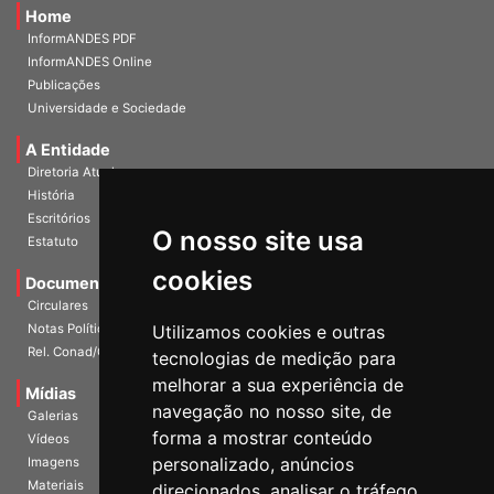
Home
InformANDES PDF
InformANDES Online
Publicações
Universidade e Sociedade
A Entidade
Diretoria Atual
História
O nosso site usa
Escritórios
Estatuto
cookies
Documentos
Circulares
Utilizamos cookies e outras
Notas Políticas
tecnologias de medição para
Rel. Conad/Congresso
melhorar a sua experiência de
navegação no nosso site, de
Mídias
Galerias
forma a mostrar conteúdo
Vídeos
personalizado, anúncios
Imagens
direcionados, analisar o tráfego