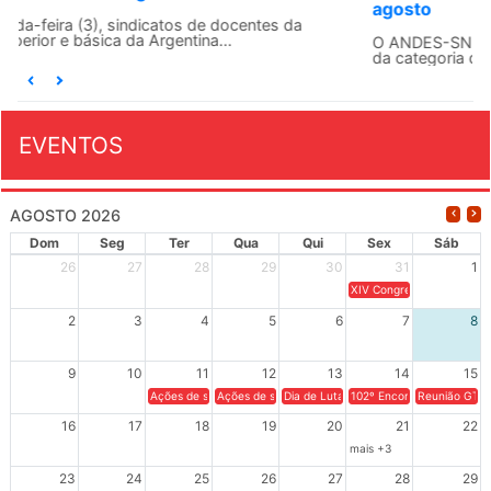
agosto
O ANDES-SN conclama suas seções sindicais e o conjunto
da categoria docente a construírem, no dia...
EVENTOS
AGOSTO 2026
Dom
Seg
Ter
Qua
Qui
Sex
Sáb
26
27
28
29
30
31
1
XIV Congresso Brasileiro 
2
3
4
5
6
7
8
9
10
11
12
13
14
15
Ações de solidariedade a Cuba no Rio Grande do Sul - 100 anos 
Ações de solidariedade a Cuba no Rio Grande do Su
Dia de Luta em Defesa de Cuba e da S
102º Encontro da Regional
Reunião GTPE
16
17
18
19
20
21
22
mais +3