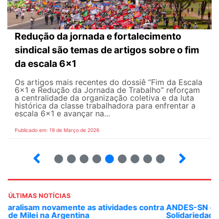
Redução da jornada e fortalecimento
sindical são temas de artigos sobre o fim
da escala 6x1
Os artigos mais recentes do dossiê “Fim da Escala
6×1 e Redução da Jornada de Trabalho” reforçam
a centralidade da organização coletiva e da luta
histórica da classe trabalhadora para enfrentar a
escala 6x1 e avançar na...
Publicado em: 19 de Março de 2026
12
13
14
15
16
17
18
19
20
ÚLTIMAS NOTÍCIAS
ANDES-SN convoca docentes para Dia de
Solidariedade Internacionalista com Cuba em 13 de