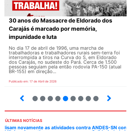
30 anos do Massacre de Eldorado dos
Carajás é marcado por memória,
impunidade e luta
No dia 17 de abril de 1996, uma marcha de
trabalhadoras e trabalhadores rurais sem-terra foi
interrompida a tiros na Curva do S, em Eldorado
dos Carajás, no sudeste do Pará. Cerca de 1.500
pessoas seguiam pela então rodovia PA-150 (atual
BR-155) em direção...
Publicado em: 17 de Abril de 2026
9
10
12
13
14
15
16
17
ÚLTIMAS NOTÍCIAS
ANDES-SN convoca docentes para Dia de