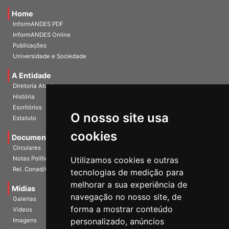
Home
InformANDES PDF
InformANDES Online
Publicações
Universidade e Sociedade
A Entidade
Diretoria Atual
História
O nosso site usa
Escritórios
Estatuto
cookies
Documentos
Circulares
Utilizamos cookies e outras
Notas Políticas
tecnologias de medição para
Rel. Conad/Congresso
melhorar a sua experiência de
navegação no nosso site, de
Mídias
Galerias
forma a mostrar conteúdo
Vídeos
personalizado, anúncios
Imagens