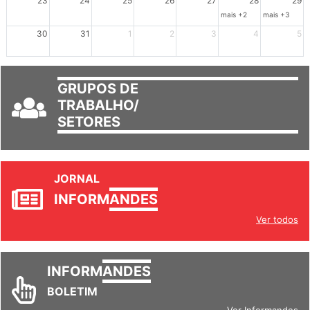
23
24
25
26
27
28
29
mais +2
mais +3
30
31
1
2
3
4
5
GRUPOS DE
TRABALHO/
SETORES
JORNAL
INFORM
ANDES
Ver todos
INFORM
ANDES
BOLETIM