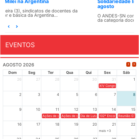
Solidariedade Internacionalista com Cuba em 13 de
agosto
O ANDES-SN conclama suas seções sindicais e o conjunto
da categoria docente a construírem, no dia...
EVENTOS
AGOSTO 2026
Dom
Seg
Ter
Qua
Qui
Sex
Sáb
26
27
28
29
30
31
1
XIV Congresso Brasileiro 
2
3
4
5
6
7
8
9
10
11
12
13
14
15
Ações de solidariedade a Cuba no Rio Grande do Sul - 100 anos 
Ações de solidariedade a Cuba no Rio Grande do Su
Dia de Luta em Defesa de Cuba e da S
102º Encontro da Regional
Reunião GTPE
16
17
18
19
20
21
22
mais +3