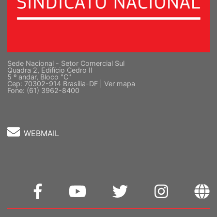
Sede Nacional - Setor Comercial Sul
Quadra 2, Edifício Cedro II
5 º andar, Bloco "C"
Cep: 70302-914 Brasília-DF |
Ver mapa
Fone: (61) 3962-8400
WEBMAIL