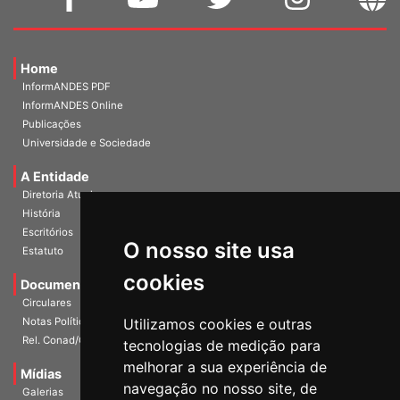
Home
InformANDES PDF
InformANDES Online
Publicações
Universidade e Sociedade
A Entidade
Diretoria Atual
História
Escritórios
Estatuto
O nosso site usa
Documentos
cookies
Circulares
Notas Políticas
Utilizamos cookies e outras
Rel. Conad/Congresso
tecnologias de medição para
Mídias
melhorar a sua experiência de
Galerias
navegação no nosso site, de
Vídeos