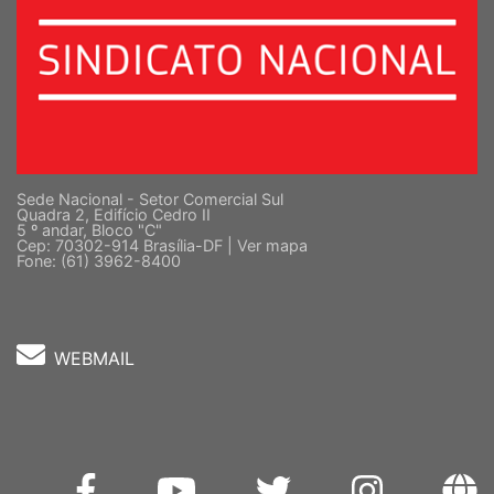
Sede Nacional - Setor Comercial Sul
Quadra 2, Edifício Cedro II
5 º andar, Bloco "C"
Cep: 70302-914 Brasília-DF |
Ver mapa
Fone: (61) 3962-8400
WEBMAIL