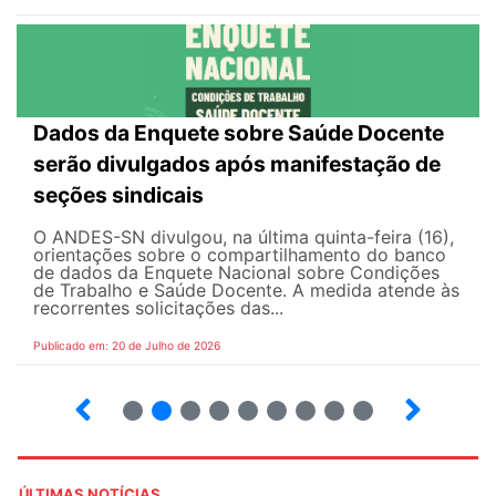
Dados da Enquete sobre Saúde Docente
serão divulgados após manifestação de
seções sindicais
O ANDES-SN divulgou, na última quinta-feira (16),
orientações sobre o compartilhamento do banco
de dados da Enquete Nacional sobre Condições
de Trabalho e Saúde Docente. A medida atende às
recorrentes solicitações das...
Publicado em: 20 de Julho de 2026
2
3
4
5
6
7
8
9
ÚLTIMAS NOTÍCIAS