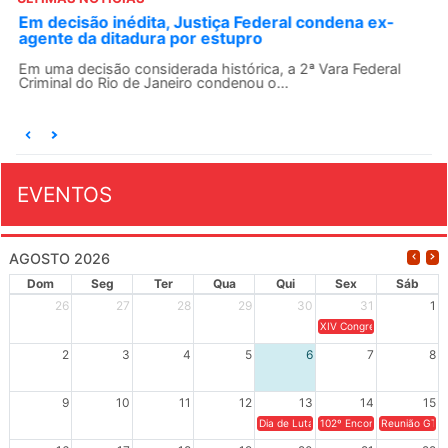
Em decisão inédita, Justiça Federal condena ex-
agente da ditadura por estupro
Em uma decisão considerada histórica, a 2ª Vara Federal
Criminal do Rio de Janeiro condenou o...
EVENTOS
AGOSTO 2026
Dom
Seg
Ter
Qua
Qui
Sex
Sáb
26
27
28
29
30
31
1
XIV Congresso Brasileiro 
2
3
4
5
6
7
8
9
10
11
12
13
14
15
Dia de Luta em Defesa de Cuba e da S
102º Encontro da Regional
Reunião GTPE
16
17
18
19
20
21
22