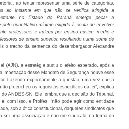
rtorial, ao tentar representar uma série de categorias,
s ao instante em que não se verifica atingida a
Impetrante no Estado do Paraná emerge pecar a
te pelo quantitativo mínimo exigido à conta de envolver
nte professores e trafega por ensino básico, médio e
ofessores de ensino superior, resultando numa soma de
diz o trecho da sentença do desembargador Alexandre
l (AJN), a estratégia surtiu o efeito esperado, após a
ir da impetração desse Mandato de Segurança houve esse
or, trazendo explicitamente a questão, uma vez que a
ão preencheu os requisitos específicos da lei”, explica
N do ANDES-SN. Ele lembra que a decisão do Tribunal,
 e, com isso, a Proifes “não pode agir como entidade
idade, sob a ótica constitucional, daqueles sindicatos que
a ser uma associação e não um sindicato, na forma do