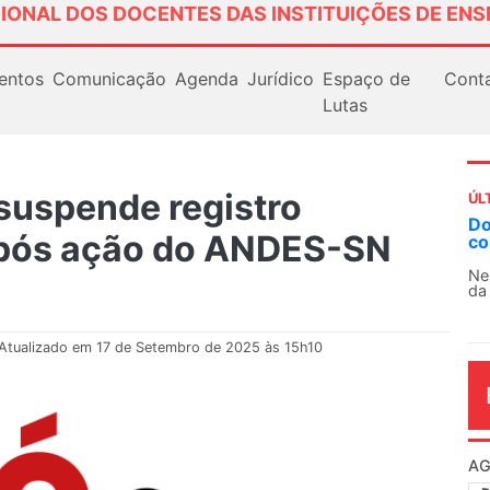
IONAL DOS DOCENTES DAS INSTITUIÇÕES DE ENS
entos
Comunicação
Agenda
Jurídico
Espaço de
Cont
Lutas
 suspende registro
ÚL
Docentes paralisam novamente as atividades
AN
 após ação do ANDES-SN
contra as políticas de Milei na Argentina
So
13
Nessa segunda-feira (3), sindicatos de docentes
da educação superior e básica da Argentina...
O 
co
dia
Atualizado em 17 de Setembro de 2025 às 15h10
AG