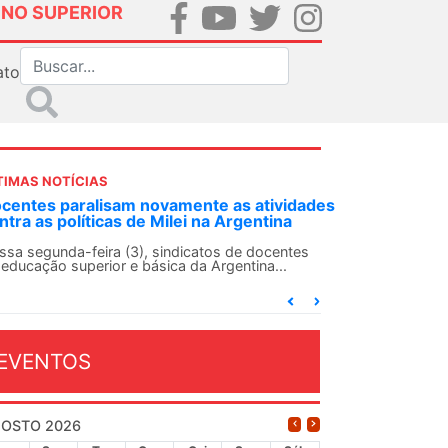
INO SUPERIOR
ato
TIMAS NOTÍCIAS
DES-SN convoca docentes para Dia de
lidariedade Internacionalista com Cuba em
 de agosto
ANDES-SN conclama suas seções sindicais e o
njunto da categoria docente a construírem, no
...
EVENTOS
OSTO 2026