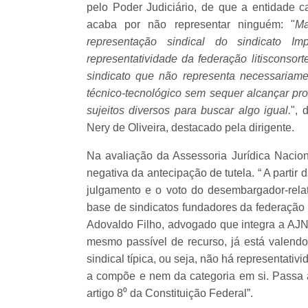
pelo Poder Judiciário, de que a entidade ca
acaba por não representar ninguém: "
Ma
representação sindical do sindicato 
representatividade da federação litisconsor
sindicato que não representa necessariame
técnico-tecnológico sem sequer alcançar pr
sujeitos diversos para buscar algo igual.
", 
Nery de Oliveira, destacado pela dirigente.
Na avaliação da Assessoria Jurídica Naciona
negativa da antecipação de tutela. “ A part
julgamento e o voto do desembargador-relat
base de sindicatos fundadores da federação n
Adovaldo Filho, advogado que integra a AJ
mesmo passível de recurso, já está valendo
sindical típica, ou seja, não há representativ
a compõe e nem da categoria em si. Passa 
artigo 8⁰ da Constituição Federal”.