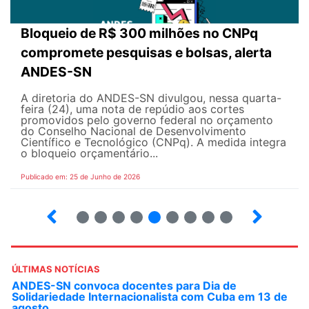
Bloqueio de R$ 300 milhões no CNPq
compromete pesquisas e bolsas, alerta
ANDES-SN
A diretoria do ANDES-SN divulgou, nessa quarta-
feira (24), uma nota de repúdio aos cortes
promovidos pelo governo federal no orçamento
do Conselho Nacional de Desenvolvimento
Científico e Tecnológico (CNPq). A medida integra
o bloqueio orçamentário...
Publicado em: 25 de Junho de 2026
2
3
4
5
6
7
8
9
ÚLTIMAS NOTÍCIAS
Em decisão inédita, Justiça Federal condena ex-
agente da ditadura por estupro