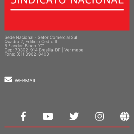
Sede Nacional - Setor Comercial Sul
Quadra 2, Edifício Cedro II
5 º andar, Bloco "C"
Cep: 70302-914 Brasília-DF |
Ver mapa
Fone: (61) 3962-8400
WEBMAIL