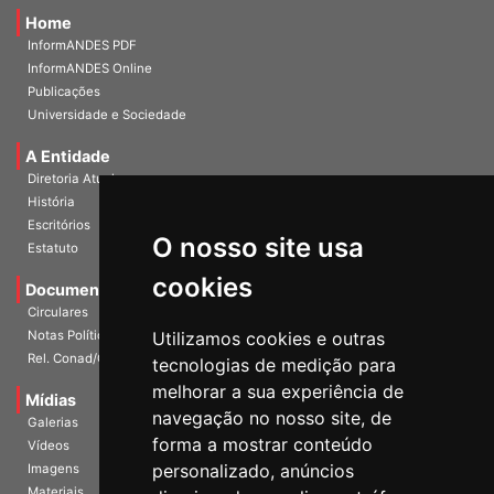
Home
InformANDES PDF
InformANDES Online
Publicações
Universidade e Sociedade
A Entidade
Diretoria Atual
História
Escritórios
Estatuto
O nosso site usa
Documentos
cookies
Circulares
Notas Políticas
Utilizamos cookies e outras
Rel. Conad/Congresso
tecnologias de medição para
Mídias
melhorar a sua experiência de
Galerias
navegação no nosso site, de
Vídeos
forma a mostrar conteúdo
Imagens
personalizado, anúncios
Materiais