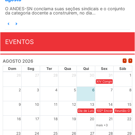
Em uma decisão considerada histórica, a 2ª Vara Federal
Criminal do Rio de Janeiro condenou o...
EVENTOS
AGOSTO 2026
Dom
Seg
Ter
Qua
Qui
Sex
Sáb
26
27
28
29
30
31
1
XIV Congresso Brasileiro 
2
3
4
5
6
7
8
9
10
11
12
13
14
15
Dia de Luta em Defesa de Cuba e da S
102º Encontro da Regional
Reunião GTPE
16
17
18
19
20
21
22
mais +3
23
24
25
26
27
28
29
mais +2
mais +3