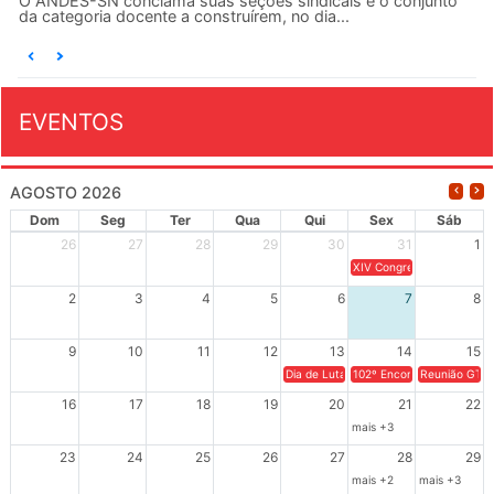
O ANDES-SN conclama suas seções sindicais e o conjunto
da categoria docente a construírem, no dia...
EVENTOS
AGOSTO 2026
Dom
Seg
Ter
Qua
Qui
Sex
Sáb
26
27
28
29
30
31
1
XIV Congresso Brasileiro 
2
3
4
5
6
7
8
9
10
11
12
13
14
15
Dia de Luta em Defesa de Cuba e da S
102º Encontro da Regional
Reunião GTPE
16
17
18
19
20
21
22
mais +3
23
24
25
26
27
28
29
mais +2
mais +3