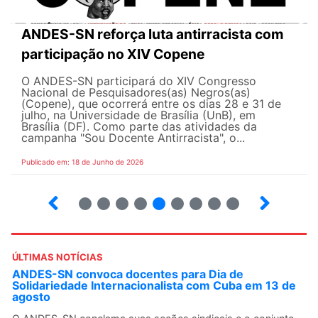
ANDES-SN reforça luta antirracista com
participação no XIV Copene
O ANDES-SN participará do XIV Congresso
Nacional de Pesquisadores(as) Negros(as)
(Copene), que ocorrerá entre os dias 28 e 31 de
julho, na Universidade de Brasília (UnB), em
Brasília (DF). Como parte das atividades da
campanha "Sou Docente Antirracista", o...
Publicado em: 18 de Junho de 2026
2
3
4
5
6
7
8
9
10
ÚLTIMAS NOTÍCIAS
ANDES-SN convoca docentes para Dia de
Solidariedade Internacionalista com Cuba em 13 de
agosto