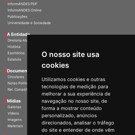
InformANDES PDF
InformANDES Online
Publicações
Universidade e Sociedade
A Entidade
Diretoria Atual
História
O nosso site usa
Escritórios
Estatuto
cookies
Documentos
Circulares
Utilizamos cookies e outras
Notas Políticas
tecnologias de medição para
Rel. Conad/Congresso
melhorar a sua experiência de
navegação no nosso site, de
Mídias
Galerias
forma a mostrar conteúdo
Vídeos
personalizado, anúncios
Imagens
direcionados, analisar o tráfego
Materiais
do site e entender de onde vêm