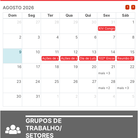
AGOSTO 2026
Dom
Seg
Ter
Qua
Qui
Sex
Sáb
26
27
28
29
30
31
1
XIV Congresso Brasileiro 
2
3
4
5
6
7
8
9
10
11
12
13
14
15
Ações de solidariedade a Cuba no Rio Grande do Sul - 100 anos 
Ações de solidariedade a Cuba no Rio Grande do Su
Dia de Luta em Defesa de Cuba e da S
102º Encontro da Regional
Reunião GTPE
16
17
18
19
20
21
22
mais +3
23
24
25
26
27
28
29
mais +2
mais +3
30
31
1
2
3
4
5
GRUPOS DE
TRABALHO/