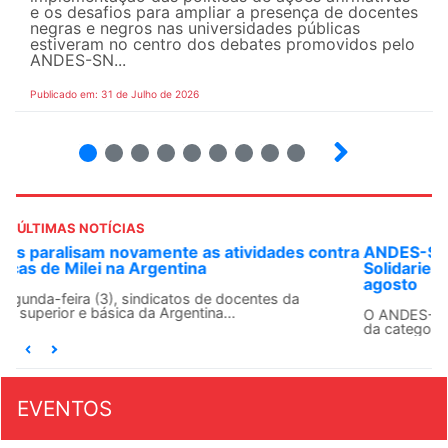
e os desafios para ampliar a presença de docentes
negras e negros nas universidades públicas
estiveram no centro dos debates promovidos pelo
ANDES-SN...
Publicado em: 31 de Julho de 2026
2
3
4
5
6
7
8
9
ÚLTIMAS NOTÍCIAS
ANDES-SN convoca docentes para Dia de
Solidariedade Internacionalista com Cuba em 13 de
agosto
O ANDES-SN conclama suas seções sindicais e o conjunto
da categoria docente a construírem, no dia...
EVENTOS