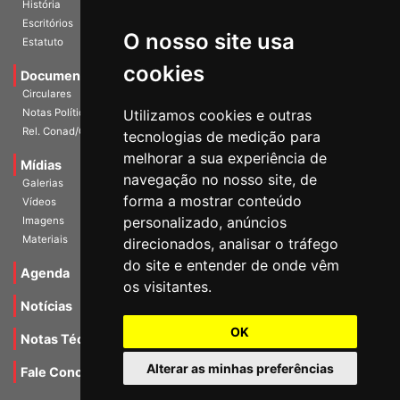
História
O nosso site usa
Escritórios
Estatuto
cookies
Documentos
Circulares
Utilizamos cookies e outras
Notas Políticas
tecnologias de medição para
Rel. Conad/Congresso
melhorar a sua experiência de
navegação no nosso site, de
Mídias
Galerias
forma a mostrar conteúdo
Vídeos
personalizado, anúncios
Imagens
direcionados, analisar o tráfego
Materiais
do site e entender de onde vêm
os visitantes.
Agenda
Notícias
OK
Notas Técnicas
Alterar as minhas preferências
Fale Conocsco