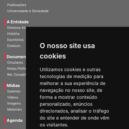
InformANDES Online
Publicações
Universidade e Sociedade
A Entidade
Diretoria Atual
História
O nosso site usa
Escritórios
Estatuto
cookies
Documentos
Circulares
Utilizamos cookies e outras
Notas Políticas
tecnologias de medição para
Rel. Conad/Congresso
melhorar a sua experiência de
navegação no nosso site, de
Mídias
Galerias
forma a mostrar conteúdo
Vídeos
personalizado, anúncios
Imagens
direcionados, analisar o tráfego
Materiais
do site e entender de onde vêm
os visitantes.
Agenda