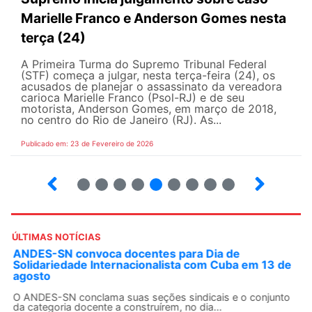
Marielle Franco e Anderson Gomes nesta
terça (24)
A Primeira Turma do Supremo Tribunal Federal
(STF) começa a julgar, nesta terça-feira (24), os
acusados de planejar o assassinato da vereadora
carioca Marielle Franco (Psol-RJ) e de seu
motorista, Anderson Gomes, em março de 2018,
no centro do Rio de Janeiro (RJ). As...
Publicado em: 23 de Fevereiro de 2026
15
16
17
18
19
20
21
22
23
ÚLTIMAS NOTÍCIAS
ANDES-SN convoca docentes para Dia de
Solidariedade Internacionalista com Cuba em 13 de
agosto
O ANDES-SN conclama suas seções sindicais e o conjunto
da categoria docente a construírem, no dia...