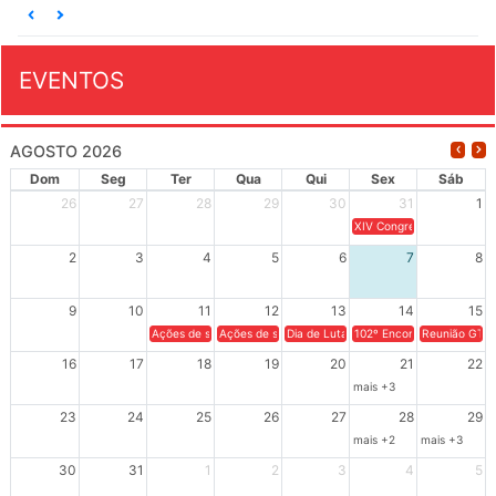
EVENTOS
AGOSTO 2026
Dom
Seg
Ter
Qua
Qui
Sex
Sáb
26
27
28
29
30
31
1
XIV Congresso Brasileiro 
2
3
4
5
6
7
8
9
10
11
12
13
14
15
Ações de solidariedade a Cuba no Rio Grande do Sul - 100 anos 
Ações de solidariedade a Cuba no Rio Grande do Su
Dia de Luta em Defesa de Cuba e da S
102º Encontro da Regional
Reunião GTPE
16
17
18
19
20
21
22
mais +3
23
24
25
26
27
28
29
mais +2
mais +3
30
31
1
2
3
4
5