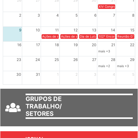
26
27
28
29
30
31
1
XIV Congresso Brasileiro 
2
3
4
5
6
7
8
9
10
11
12
13
14
15
Ações de solidariedade a Cuba no Rio Grande do Sul - 100 anos 
Ações de solidariedade a Cuba no Rio Grande do Su
Dia de Luta em Defesa de Cuba e da S
102º Encontro da Regional
Reunião GTPE
16
17
18
19
20
21
22
mais +3
23
24
25
26
27
28
29
mais +2
mais +3
30
31
1
2
3
4
5
GRUPOS DE
TRABALHO/
SETORES