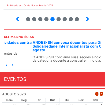
Publicado em: 04 de Novembro de 2025
31
32
33
34
35
36
37
38
39
ÚLTIMAS NOTÍCIAS
ANDES-SN convoca docentes para Dia de
Solidariedade Internacionalista com Cuba em 13 de
agosto
O ANDES-SN conclama suas seções sindicais e o conjunto
da categoria docente a construírem, no dia...
EVENTOS
AGOSTO 2026
Dom
Seg
Ter
Qua
Qui
Sex
Sáb