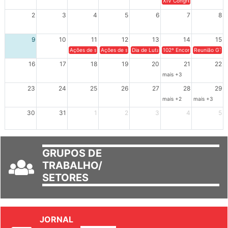
XIV Congresso Brasileiro 
2
3
4
5
6
7
8
9
10
11
12
13
14
15
Ações de solidariedade a Cuba no Rio Grande do Sul - 100 anos 
Ações de solidariedade a Cuba no Rio Grande do Su
Dia de Luta em Defesa de Cuba e da S
102º Encontro da Regional
Reunião GTPE
16
17
18
19
20
21
22
mais +3
23
24
25
26
27
28
29
mais +2
mais +3
30
31
1
2
3
4
5
GRUPOS DE
TRABALHO/
SETORES
JORNAL