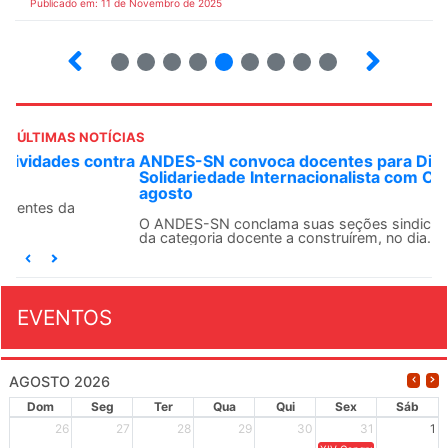
Publicado em: 11 de Novembro de 2025
30
31
32
33
34
35
36
37
38
ÚLTIMAS NOTÍCIAS
ANDES-SN convoca docentes para Dia de
Solidariedade Internacionalista com Cuba em 13 de
agosto
O ANDES-SN conclama suas seções sindicais e o conjunto
da categoria docente a construírem, no dia...
EVENTOS
AGOSTO 2026
Dom
Seg
Ter
Qua
Qui
Sex
Sáb
26
27
28
29
30
31
1