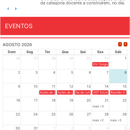
da categoria docente a construírem, no dia...
EVENTOS
AGOSTO 2026
Dom
Seg
Ter
Qua
Qui
Sex
Sáb
26
27
28
29
30
31
1
XIV Congresso Brasileiro 
2
3
4
5
6
7
8
9
10
11
12
13
14
15
Ações de solidariedade a Cuba no Rio Grande do Sul - 100 anos 
Ações de solidariedade a Cuba no Rio Grande do Su
Dia de Luta em Defesa de Cuba e da S
102º Encontro da Regional
Reunião GTPE
16
17
18
19
20
21
22
mais +3
23
24
25
26
27
28
29
mais +2
mais +3