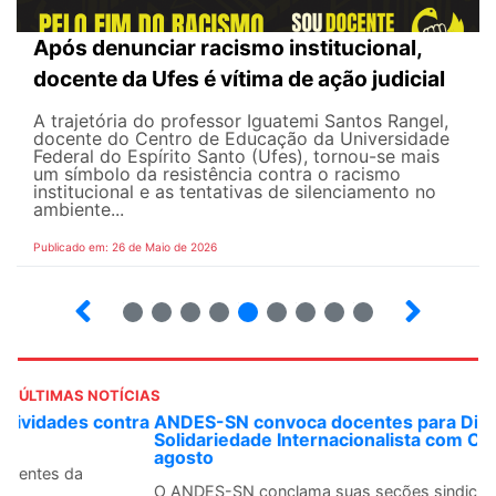
Após denunciar racismo institucional,
docente da Ufes é vítima de ação judicial
A trajetória do professor Iguatemi Santos Rangel,
docente do Centro de Educação da Universidade
Federal do Espírito Santo (Ufes), tornou-se mais
um símbolo da resistência contra o racismo
institucional e as tentativas de silenciamento no
ambiente...
Publicado em: 26 de Maio de 2026
4
5
6
7
8
9
10
12
ÚLTIMAS NOTÍCIAS
ANDES-SN convoca docentes para Dia de
Solidariedade Internacionalista com Cuba em 13 de
agosto
O ANDES-SN conclama suas seções sindicais e o conjunto