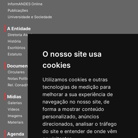
InformANDES PDF
InformANDES Online
Publicações
Universidade e Sociedade
A Entidade
Diretoria Atual
História
O nosso site usa
Escritórios
Estatuto
cookies
Documentos
Circulares
Utilizamos cookies e outras
Notas Políticas
tecnologias de medição para
Rel. Conad/Congresso
melhorar a sua experiência de
navegação no nosso site, de
Mídias
Galerias
forma a mostrar conteúdo
Vídeos
personalizado, anúncios
Imagens
direcionados, analisar o tráfego
Materiais
do site e entender de onde vêm