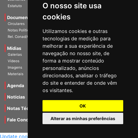
O nosso site usa
Escritórios
Estatuto
cookies
Documentos
Circulares
Utilizamos cookies e outras
Notas Políticas
tecnologias de medição para
Rel. Conad/Congresso
melhorar a sua experiência de
navegação no nosso site, de
Mídias
Galerias
forma a mostrar conteúdo
Vídeos
personalizado, anúncios
Imagens
direcionados, analisar o tráfego
Materiais
do site e entender de onde vêm
os visitantes.
Agenda
Notícias
OK
Notas Técnicas
Alterar as minhas preferências
Fale Conocsco
MANTIDO POR Camaleão Soft