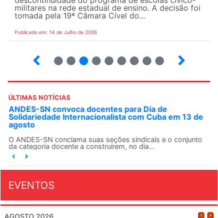
descontinuidade do programa de escolas cívico-
militares na rede estadual de ensino. A decisão foi
tomada pela 19ª Câmara Cível do...
Publicado em: 14 de Julho de 2026
2
3
4
5
6
7
8
9
ÚLTIMAS NOTÍCIAS
ANDES-SN convoca docentes para Dia de
Solidariedade Internacionalista com Cuba em 13 de
agosto
O ANDES-SN conclama suas seções sindicais e o conjunto
da categoria docente a construírem, no dia...
EVENTOS