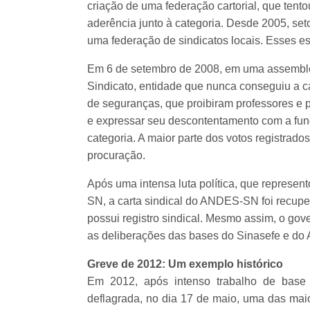
criação de uma federação cartorial, que tent
aderência junto à categoria. Desde 2005, set
uma federação de sindicatos locais. Esses e
Em 6 de setembro de 2008, em uma assembleia
Sindicato, entidade que nunca conseguiu a ca
de seguranças, que proibiram professores e pr
e expressar seu descontentamento com a fu
categoria. A maior parte dos votos registrado
procuração.
Após uma intensa luta política, que represen
SN, a carta sindical do ANDES-SN foi recuper
possui registro sindical. Mesmo assim, o go
as deliberações das bases do Sinasefe e d
Greve de 2012: Um exemplo histórico
Em 2012, após intenso trabalho de base s
deflagrada, no dia 17 de maio, uma das mai