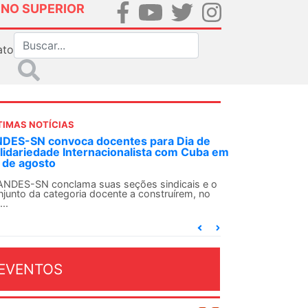
INO SUPERIOR
ato
TIMAS NOTÍCIAS
 decisão inédita, Justiça Federal condena
-agente da ditadura por estupro
 uma decisão considerada histórica, a 2ª Vara
deral Criminal do Rio de Janeiro condenou o...
EVENTOS
OSTO 2026