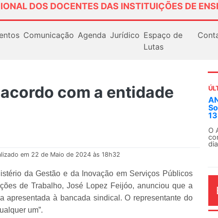
IONAL DOS DOCENTES DAS INSTITUIÇÕES DE ENS
entos
Comunicação
Agenda
Jurídico
Espaço de
Cont
Lutas
 acordo com a entidade
ÚL
Em
ex
Em
Fe
alizado em 22 de Maio de 2024 às 18h32
istério da Gestão e da Inovação em Serviços Públicos
ações de Trabalho, José Lopez Feijóo, anunciou que a
ma apresentada à bancada sindical. O representante do
AG
ualquer um”.