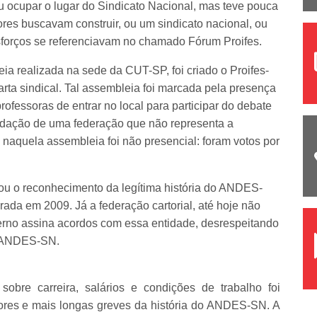
ou ocupar o lugar do Sindicato Nacional, mas teve pouca
ores buscavam construir, ou um sindicato nacional, ou
sforços se referenciavam no chamado Fórum Proifes.
 realizada na sede da CUT-SP, foi criado o Proifes-
rta sindical. Tal assembleia foi marcada pela presença
ofessoras de entrar no local para participar do debate
ndação de uma federação que não representa a
s naquela assembleia foi não presencial: foram votos por
tou o reconhecimento da legítima história do ANDES-
ada em 2009. Já a federação cartorial, até hoje não
verno assina acordos com essa entidade, desrespeitando
o ANDES-SN.
obre carreira, salários e condições de trabalho foi
ores e mais longas greves da história do ANDES-SN. A