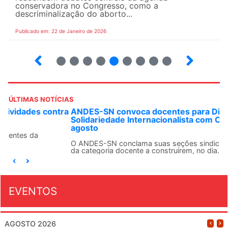
conservadora no Congresso, como a
descriminalização do aborto...
Publicado em: 22 de Janeiro de 2026
20
21
22
23
24
25
26
27
28
ÚLTIMAS NOTÍCIAS
ANDES-SN convoca docentes para Dia de
Solidariedade Internacionalista com Cuba em 13 de
agosto
O ANDES-SN conclama suas seções sindicais e o conjunto
da categoria docente a construírem, no dia...
EVENTOS