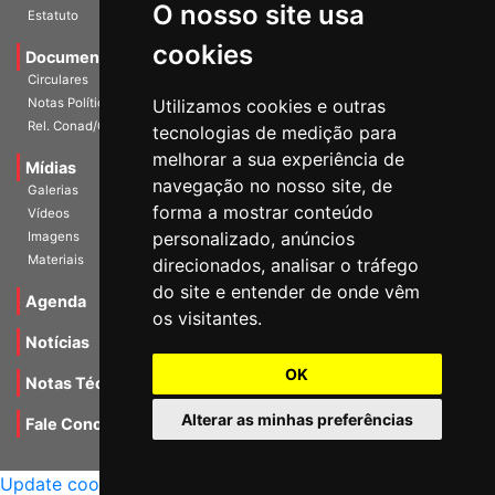
O nosso site usa
Escritórios
Estatuto
cookies
Documentos
Circulares
Utilizamos cookies e outras
Notas Políticas
tecnologias de medição para
Rel. Conad/Congresso
melhorar a sua experiência de
navegação no nosso site, de
Mídias
Galerias
forma a mostrar conteúdo
Vídeos
personalizado, anúncios
Imagens
direcionados, analisar o tráfego
Materiais
do site e entender de onde vêm
os visitantes.
Agenda
Notícias
OK
Notas Técnicas
Alterar as minhas preferências
Fale Conocsco
MANTIDO POR Camaleão Soft