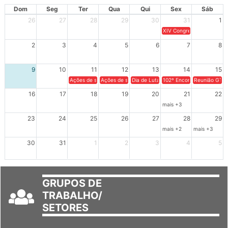
AGOSTO 2026
Dom
Seg
Ter
Qua
Qui
Sex
Sáb
26
27
28
29
30
31
1
XIV Congresso Brasileiro 
2
3
4
5
6
7
8
9
10
11
12
13
14
15
Ações de solidariedade a Cuba no Rio Grande do Sul - 100 anos 
Ações de solidariedade a Cuba no Rio Grande do Su
Dia de Luta em Defesa de Cuba e da S
102º Encontro da Regional
Reunião GTPE
16
17
18
19
20
21
22
mais +3
23
24
25
26
27
28
29
mais +2
mais +3
30
31
1
2
3
4
5
GRUPOS DE
TRABALHO/
SETORES