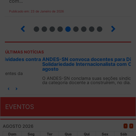
com...
Publicado em: 23 de Janeiro de 2026
19
20
21
22
23
24
25
26
27
ÚLTIMAS NOTÍCIAS
ANDES-SN convoca docentes para Dia de
Solidariedade Internacionalista com Cuba em 13 de
agosto
O ANDES-SN conclama suas seções sindicais e o conjunto
da categoria docente a construírem, no dia...
EVENTOS
AGOSTO 2026