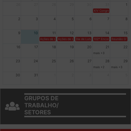
Dom
Seg
Ter
Qua
Qui
Sex
Sáb
26
27
28
29
30
31
1
XIV Congresso Brasileiro 
2
3
4
5
6
7
8
9
10
11
12
13
14
15
Ações de solidariedade a Cuba no Rio Grande do Sul - 100 anos 
Ações de solidariedade a Cuba no Rio Grande do Su
Dia de Luta em Defesa de Cuba e da S
102º Encontro da Regional
Reunião GTPE
16
17
18
19
20
21
22
mais +3
23
24
25
26
27
28
29
mais +2
mais +3
30
31
1
2
3
4
5
GRUPOS DE
TRABALHO/
SETORES