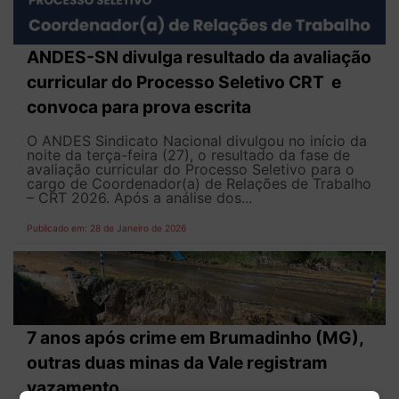
ANDES-SN divulga resultado da avaliação
curricular do Processo Seletivo CRT e
convoca para prova escrita
O ANDES Sindicato Nacional divulgou no início da
noite da terça-feira (27), o resultado da fase de
avaliação curricular do Processo Seletivo para o
cargo de Coordenador(a) de Relações de Trabalho
– CRT 2026. Após a análise dos...
Publicado em: 28 de Janeiro de 2026
7 anos após crime em Brumadinho (MG),
outras duas minas da Vale registram
vazamento