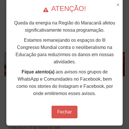
×
Desde a data que marcou os 7 anos do crime da
ATENÇÃO!
Vale em Brumadinho (MG), domingo (25), outras
duas minas da empresa registraram vazamento, na
cidade de Congonhas (MG). O primeiro problema
Queda da energia na Região do Maracanã afetou
ocorreu na madrugada do dia 25, na mina de
Fábrica, e o segundo, na segunda-feira (26), na
significativamente nossa programação.
mina de...
Estamos remanejando os espaços do III
Publicado em: 27 de Janeiro de 2026
Congresso Mundial contra o neoliberalismo na
Educação para reduzirmos os danos em nossas
atividades.
Fique atento(a)
aos avisos nos grupos de
WhatsApp e Comunidades no Facebook, bem
3ª Marsha Trans ocupa Brasília (DF)
como nos stories do Instagram e Facebook, por
contra a transfobia e por dignidade
onde emitiremos esses avisos.
A comunidade trans de todo o país ocupou
Brasília (DF), no domingo (25), em uma
manifestação histórica. A 3ª Marsha Trans Brasil
Fechar
teve como tema central “Brasil Soberano é país
sem Transfobia” e reforçou a luta pela vida, por...
Publicado em: 27 de Janeiro de 2026