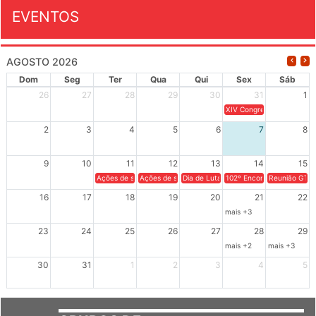
EVENTOS
AGOSTO 2026
Dom
Seg
Ter
Qua
Qui
Sex
Sáb
26
27
28
29
30
31
1
XIV Congresso Brasileiro 
2
3
4
5
6
7
8
9
10
11
12
13
14
15
Ações de solidariedade a Cuba no Rio Grande do Sul - 100 anos 
Ações de solidariedade a Cuba no Rio Grande do Su
Dia de Luta em Defesa de Cuba e da S
102º Encontro da Regional
Reunião GTPE
16
17
18
19
20
21
22
mais +3
23
24
25
26
27
28
29
mais +2
mais +3
30
31
1
2
3
4
5