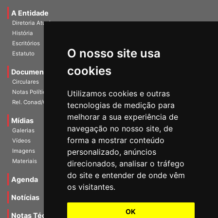
Universidade e Sociedade
A Entidade
Diretoria Atual
História
O nosso site usa
Escritórios
Estatuto
cookies
Documentos
Circulares
Utilizamos cookies e outras
Notas Políticas
tecnologias de medição para
Rel. Conad/Congresso
melhorar a sua experiência de
navegação no nosso site, de
Mídias
Galerias
forma a mostrar conteúdo
Vídeos
personalizado, anúncios
Imagens
direcionados, analisar o tráfego
Materiais
do site e entender de onde vêm
os visitantes.
Agenda
Notícias
OK