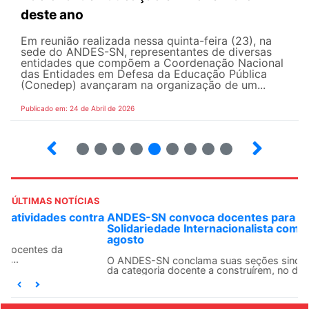
deste ano
Em reunião realizada nessa quinta-feira (23), na
sede do ANDES-SN, representantes de diversas
entidades que compõem a Coordenação Nacional
das Entidades em Defesa da Educação Pública
(Conedep) avançaram na organização de um...
Publicado em: 24 de Abril de 2026
8
9
10
12
13
14
15
16
ÚLTIMAS NOTÍCIAS
ANDES-SN convoca docentes para Dia de
Solidariedade Internacionalista com Cuba em 13 de
agosto
O ANDES-SN conclama suas seções sindicais e o conjunto
da categoria docente a construírem, no dia...