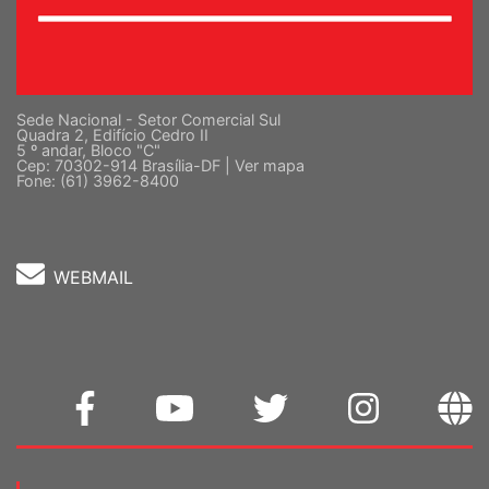
Sede Nacional - Setor Comercial Sul
Quadra 2, Edifício Cedro II
5 º andar, Bloco "C"
Cep: 70302-914 Brasília-DF |
Ver mapa
Fone: (61) 3962-8400
WEBMAIL