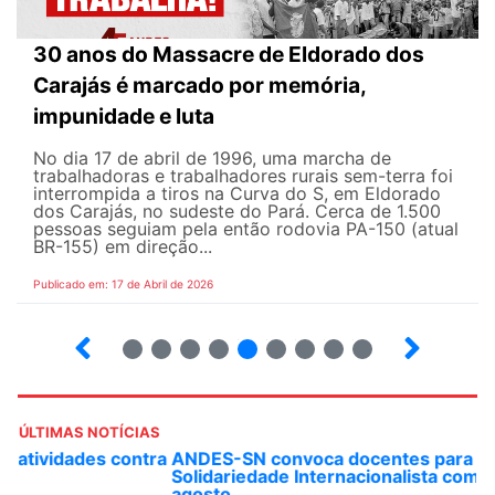
30 anos do Massacre de Eldorado dos
Carajás é marcado por memória,
impunidade e luta
No dia 17 de abril de 1996, uma marcha de
trabalhadoras e trabalhadores rurais sem-terra foi
interrompida a tiros na Curva do S, em Eldorado
dos Carajás, no sudeste do Pará. Cerca de 1.500
pessoas seguiam pela então rodovia PA-150 (atual
BR-155) em direção...
Publicado em: 17 de Abril de 2026
9
10
12
13
14
15
16
17
ÚLTIMAS NOTÍCIAS
ANDES-SN convoca docentes para Dia de
Solidariedade Internacionalista com Cuba em 13 de
agosto