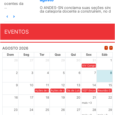
O ANDES-SN conclama suas seções sindicais e o conjunto
da categoria docente a construírem, no dia...
EVENTOS
AGOSTO 2026
Dom
Seg
Ter
Qua
Qui
Sex
Sáb
26
27
28
29
30
31
1
XIV Congresso Brasileiro 
2
3
4
5
6
7
8
9
10
11
12
13
14
15
Ações de solidariedade a Cuba no Rio Grande do Sul - 100 anos 
Ações de solidariedade a Cuba no Rio Grande do Su
Dia de Luta em Defesa de Cuba e da S
102º Encontro da Regional
Reunião GTPE
16
17
18
19
20
21
22
mais +3
23
24
25
26
27
28
29