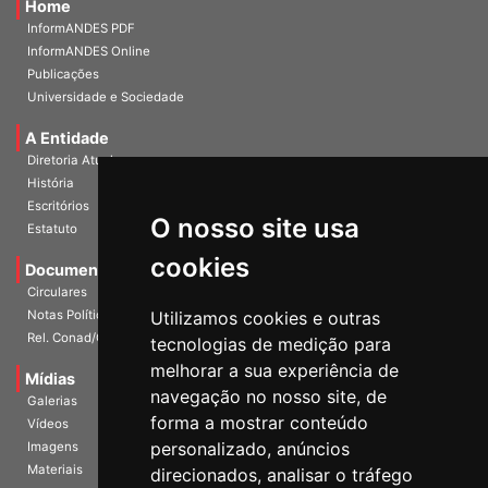
Home
InformANDES PDF
InformANDES Online
Publicações
Universidade e Sociedade
A Entidade
Diretoria Atual
História
O nosso site usa
Escritórios
Estatuto
cookies
Documentos
Circulares
Utilizamos cookies e outras
Notas Políticas
tecnologias de medição para
Rel. Conad/Congresso
melhorar a sua experiência de
navegação no nosso site, de
Mídias
Galerias
forma a mostrar conteúdo
Vídeos
personalizado, anúncios
Imagens
direcionados, analisar o tráfego
Materiais