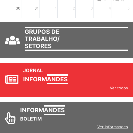
mais +2
mais +3
30
31
1
2
3
4
5
GRUPOS DE
TRABALHO/
SETORES
JORNAL
INFORM
ANDES
Ver todos
INFORM
ANDES
BOLETIM
Ver Informandes