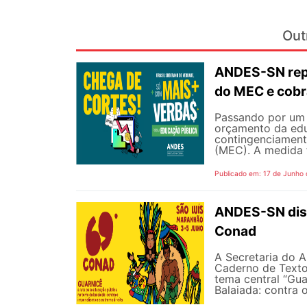
Out
ANDES-SN repu
do MEC e cobr
Passando por um 
orçamento da edu
contingenciament
(MEC). A medida 
Publicado em: 17 de Junho
ANDES-SN disp
Conad
A Secretaria do A
Caderno de Texto
tema central “Gua
Balaiada: contra o