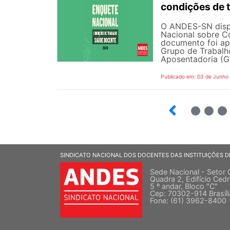
condições de 
O ANDES-SN dispo
Nacional sobre C
documento foi ap
Grupo de Trabalh
Aposentadoria (GT
Publicado em: 03 de Junho
3
4
5
SINDICATO NACIONAL DOS DOCENTES DAS INSTITUIÇÕES D
Sede Nacional - Setor 
Quadra 2, Edifício Cedr
5 º andar, Bloco "C"
Cep: 70302-914 Brasíl
Fone: (61) 3962-8400