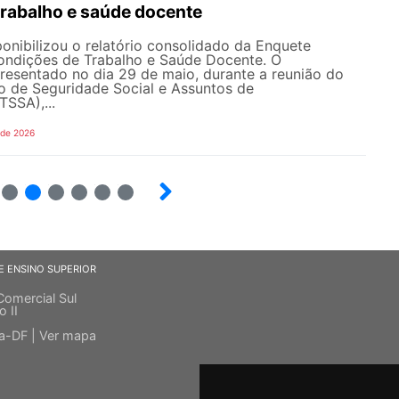
trabalho e saúde docente
nibilizou o relatório consolidado da Enquete
ondições de Trabalho e Saúde Docente. O
resentado no dia 29 de maio, durante a reunião do
o de Seguridade Social e Assuntos de
SSA),...
 de 2026
6
7
8
9
10
E ENSINO SUPERIOR
Comercial Sul
o II
ia-DF |
Ver mapa