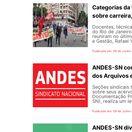
Categorias da
sobre carreira
Docentes, técnica
do Rio de Janeiro
reuniram no últim
e Gestão, Rafael V
Publicado em: 09 de Junho
ANDES-SN conv
dos Arquivos 
Seções sindicais 
sobre seus acerv
Documentação Pro
SN), realiza um l
Publicado em: 09 de Junho
ANDES-SN divu