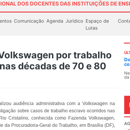
IONAL DOS DOCENTES DAS INSTITUIÇÕES DE ENS
entos
Comunicação
Agenda
Jurídico
Espaço de
Cont
Lutas
Volkswagen por trabalho
ÚL
Docentes paralisam novamente as ativi
nas décadas de 70 e 80
contra as políticas de Milei na Argentina
Nessa segunda-feira (3), sindicatos de docent
da educação superior e básica da Argentina...
alizou audiência administrativa com a Volkswagen na
tigação sobre casos de trabalho escravo ocorridos nas
io Cristalino, conhecida como Fazenda Volkswagen,
AG
de da Procuradoria-Geral do Trabalho, em Brasília (DF),