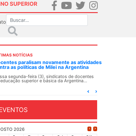
INO SUPERIOR
ato
TIMAS NOTÍCIAS
dades
ANDES-SN convoca docentes para Dia de
Solidariedade Internacionalista com Cuba em
13 de agosto
es
O ANDES-SN conclama suas seções sindicais e o
conjunto da categoria docente a construírem, no
dia...
EVENTOS
OSTO 2026