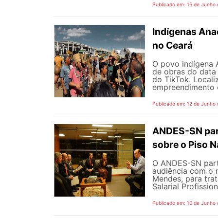
Publicado em: 15 de Junho
Indígenas Anac
no Ceará
O povo indígena A
de obras do data
do TikTok. Locali
empreendimento é 
Publicado em: 12 de Junho
ANDES-SN part
sobre o Piso N
O ANDES-SN partic
audiência com o m
Mendes, para trat
Salarial Profissio
Publicado em: 10 de Junho