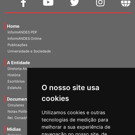
Home
InformANDES PDF
InformANDES Online
Publicações
Universidade e Sociedade
A Entidade
Diretoria Atual
História
Escritórios
O nosso site usa
Estatuto
cookies
Documentos
Circulares
Notas Políticas
Utilizamos cookies e outras
Rel. Conad/Congresso
tecnologias de medição para
melhorar a sua experiência de
Mídias
navegação no nosso site, de