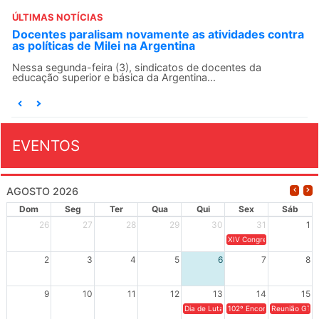
ÚLTIMAS NOTÍCIAS
Docentes paralisam novamente as atividades contra
as políticas de Milei na Argentina
Nessa segunda-feira (3), sindicatos de docentes da
educação superior e básica da Argentina...
EVENTOS
AGOSTO 2026
Dom
Seg
Ter
Qua
Qui
Sex
Sáb
26
27
28
29
30
31
1
XIV Congresso Brasileiro 
2
3
4
5
6
7
8
9
10
11
12
13
14
15
Dia de Luta em Defesa de Cuba e da S
102º Encontro da Regional
Reunião GTPE