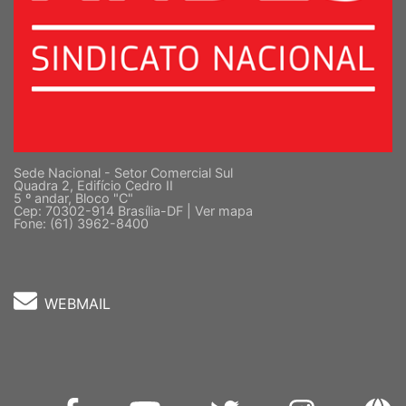
Sede Nacional - Setor Comercial Sul
Quadra 2, Edifício Cedro II
5 º andar, Bloco "C"
Cep: 70302-914 Brasília-DF |
Ver mapa
Fone: (61) 3962-8400
WEBMAIL