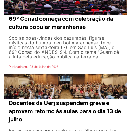
69º Conad começa com celebração da
cultura popular maranhense
Sob as boas-vindas dos cazumbás, figuras
místicas do bumba meu boi maranhense, teve
início nesta sexta-feira (3), em São Luís (MA), o
69º Conad do ANDES-SN. Com o tema "Guarnicê
a luta pela educação pública na terra da...
Publicado em: 03 de Julho de 2026
Docentes da Uerj suspendem greve e
aprovam retorno às aulas para o dia 13 de
julho
Em assembleia geral realizada na última quarta-