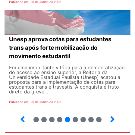
Publicado em: 26 de Junho de 2026
Unesp aprova cotas para estudantes
trans após forte mobilização do
movimento estudantil
Em uma importante vitória para a democratização
do acesso ao ensino superior, a Reitoria da
Universidade Estadual Paulista (Unesp) acatou a
proposta para a implementação de cotas para
estudantes trans e travestis. A conquista é fruto
direto da greve...
Publicado em: 25 de Junho de 2026
2
3
4
5
6
7
8
9