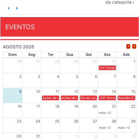
da categoria docente a construírem, no dia...
EVENTOS
AGOSTO 2026
Dom
Seg
Ter
Qua
Qui
Sex
Sáb
26
27
28
29
30
31
1
XIV Congresso Brasileiro 
2
3
4
5
6
7
8
9
10
11
12
13
14
15
Ações de solidariedade a Cuba no Rio Grande do Sul - 100 anos 
Ações de solidariedade a Cuba no Rio Grande do Su
Dia de Luta em Defesa de Cuba e da S
102º Encontro da Regional
Reunião GTPE
16
17
18
19
20
21
22
mais +3
23
24
25
26
27
28
29
mais +2
mais +3