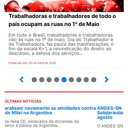
Trabalhadoras e trabalhadores de todo o
país ocupam as ruas no 1º de Maio
Em todo o Brasil, trabalhadores e trabalhadoras
irão às ruas no 1º de maio, Dia do Trabalhador e
da Trabalhadora. Na pauta das manifestações, o
fim da escala 6×1, a reivindicação do direito ao
descanso, a defesa dos serviços...
Publicado em: 30 de Abril de 2026
7
8
9
10
12
13
14
15
ÚLTIMAS NOTÍCIAS
ANDES-SN convoca docentes para Dia de
Solidariedade Internacionalista com Cuba em 13 de
agosto
O ANDES-SN conclama suas seções sindicais e o conjunto