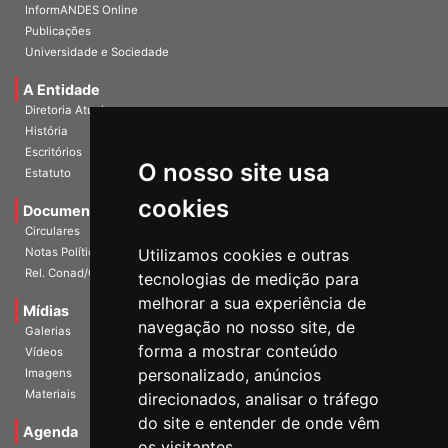
InformANDES PDF
InformANDES Online
Publicações
Universidade e Sociedade
A Entidade
Diretoria Atual
História
O nosso site usa
Escritórios
Estatuto
cookies
Documentos
Circulares
Utilizamos cookies e outras
Notas Políticas
tecnologias de medição para
Rel. Conad/Congresso
melhorar a sua experiência de
navegação no nosso site, de
Mídias
Galerias
forma a mostrar conteúdo
Vídeos
personalizado, anúncios
Imagens
direcionados, analisar o tráfego
Materiais
do site e entender de onde vêm
os visitantes.
Agenda