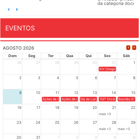
da categoria docente a construírem, no dia...
EVENTOS
AGOSTO 2026
Dom
Seg
Ter
Qua
Qui
Sex
Sáb
26
27
28
29
30
31
1
XIV Congresso Brasileiro 
2
3
4
5
6
7
8
9
10
11
12
13
14
15
Ações de solidariedade a Cuba no Rio Grande do Sul - 100 anos 
Ações de solidariedade a Cuba no Rio Grande do Su
Dia de Luta em Defesa de Cuba e da S
102º Encontro da Regional
Reunião GTPE
16
17
18
19
20
21
22
mais +3
23
24
25
26
27
28
29
mais +2
mais +3