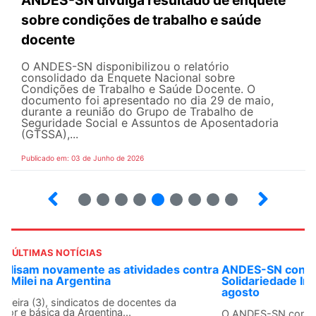
sobre condições de trabalho e saúde
docente
O ANDES-SN disponibilizou o relatório
consolidado da Enquete Nacional sobre
Condições de Trabalho e Saúde Docente. O
documento foi apresentado no dia 29 de maio,
durante a reunião do Grupo de Trabalho de
Seguridade Social e Assuntos de Aposentadoria
(GTSSA),...
Publicado em: 03 de Junho de 2026
3
4
5
6
7
8
9
10
ÚLTIMAS NOTÍCIAS
ANDES-SN convoca docentes para Dia de
Solidariedade Internacionalista com Cuba em 13 de
agosto
O ANDES-SN conclama suas seções sindicais e o conjunto