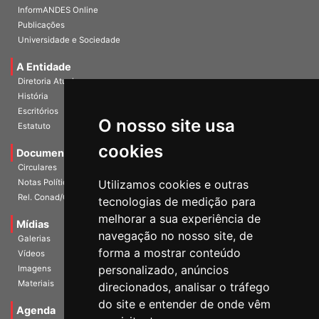
InformANDES PDF
InformANDES Online
Publicações
Universidade e Sociedade
A Entidade
Diretoria Atual
História
O nosso site usa
Escritórios
Estatuto
cookies
Documentos
Circulares
Utilizamos cookies e outras
Notas Políticas
tecnologias de medição para
Rel. Conad/Congresso
melhorar a sua experiência de
navegação no nosso site, de
Mídias
Galerias
forma a mostrar conteúdo
Vídeos
personalizado, anúncios
Imagens
direcionados, analisar o tráfego
Materiais
do site e entender de onde vêm