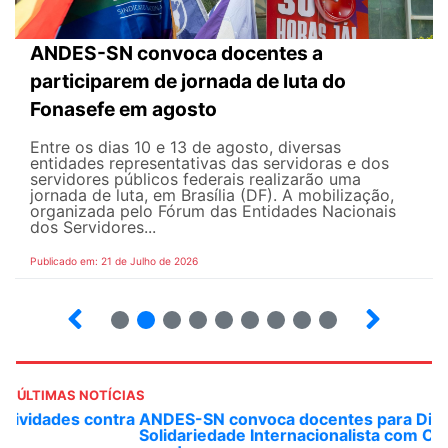
ANDES-SN convoca docentes a
participarem de jornada de luta do
Fonasefe em agosto
Entre os dias 10 e 13 de agosto, diversas
entidades representativas das servidoras e dos
servidores públicos federais realizarão uma
jornada de luta, em Brasília (DF). A mobilização,
organizada pelo Fórum das Entidades Nacionais
dos Servidores...
Publicado em: 21 de Julho de 2026
2
3
4
5
6
7
8
9
ÚLTIMAS NOTÍCIAS
ANDES-SN convoca docentes para Dia de
Solidariedade Internacionalista com Cuba em 13 de