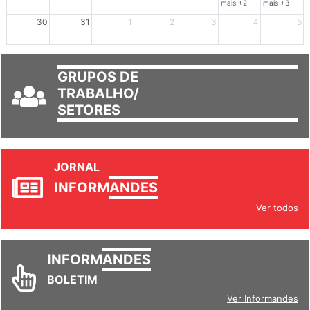
mais +2
mais +3
30
31
1
2
3
4
5
GRUPOS DE
TRABALHO/
SETORES
JORNAL
INFORM
ANDES
Ver todos
INFORM
ANDES
BOLETIM
Ver Informandes