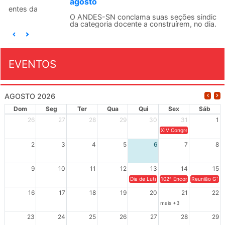
agosto
O ANDES-SN conclama suas seções sindicais e o conjunto
da categoria docente a construírem, no dia...
EVENTOS
AGOSTO 2026
Dom
Seg
Ter
Qua
Qui
Sex
Sáb
26
27
28
29
30
31
1
XIV Congresso Brasileiro 
2
3
4
5
6
7
8
9
10
11
12
13
14
15
Dia de Luta em Defesa de Cuba e da S
102º Encontro da Regional
Reunião GTPE
16
17
18
19
20
21
22
mais +3
23
24
25
26
27
28
29