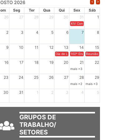
OSTO 2026
Dom
Seg
Ter
Qua
Qui
Sex
Sáb
26
27
28
29
30
31
1
XIV Congresso Brasileiro de Pesquisadores(a
2
3
4
5
6
7
8
9
10
11
12
13
14
15
Dia de Luta em Defesa de Cuba e da Soberania dos Po
102º Encontro da Regional Leste, “Em terra e
Reunião GTPE.
16
17
18
19
20
21
22
mais +3
23
24
25
26
27
28
29
mais +2
mais +3
30
31
1
2
3
4
5
GRUPOS DE
TRABALHO/
SETORES