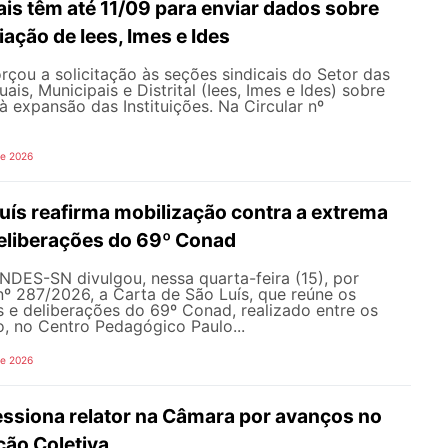
is têm até 11/09 para enviar dados sobre
iação de Iees, Imes e Ides
çou a solicitação às seções sindicais do Setor das
uais, Municipais e Distrital (Iees, Imes e Ides) sobre
à expansão das Instituições. Na Circular nº
de 2026
uís reafirma mobilização contra a extrema
 deliberações do 69º Conad
NDES-SN divulgou, nessa quarta-feira (15), por
nº 287/2026, a Carta de São Luís, que reúne os
s e deliberações do 69º Conad, realizado entre os
ho, no Centro Pedagógico Paulo...
de 2026
siona relator na Câmara por avanços no
ção Coletiva