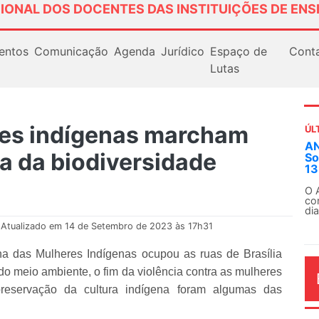
IONAL DOS DOCENTES DAS INSTITUIÇÕES DE ENS
entos
Comunicação
Agenda
Jurídico
Espaço de
Cont
Lutas
res indígenas marcham
ÚL
AN
a da biodiversidade
So
13
O 
co
dia
Atualizado em 14 de Setembro de 2023 às 17h31
cha das Mulheres Indígenas ocupou as ruas de Brasília
 do meio ambiente, o fim da violência contra as mulheres
preservação da cultura indígena foram algumas das