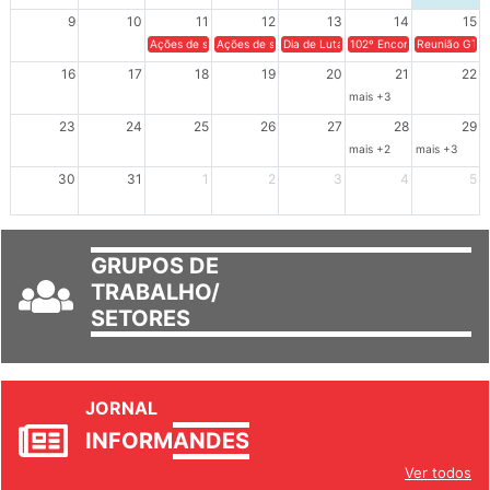
9
10
11
12
13
14
15
Ações de solidariedade a Cuba no Rio Grande do Sul - 100 anos 
Ações de solidariedade a Cuba no Rio Grande do Su
Dia de Luta em Defesa de Cuba e da S
102º Encontro da Regional
Reunião GTPE
16
17
18
19
20
21
22
mais +3
23
24
25
26
27
28
29
mais +2
mais +3
30
31
1
2
3
4
5
GRUPOS DE
TRABALHO/
SETORES
JORNAL
INFORM
ANDES