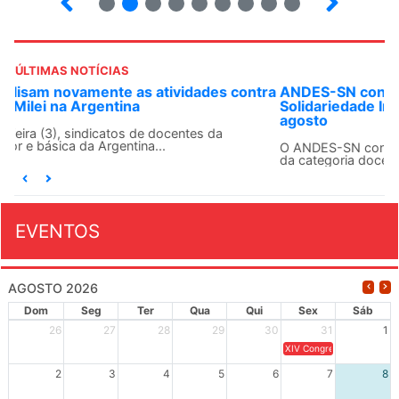
ÚLTIMAS NOTÍCIAS
ANDES-SN convoca docentes para Dia de
Solidariedade Internacionalista com Cuba em 13 de
agosto
O ANDES-SN conclama suas seções sindicais e o conjunto
da categoria docente a construírem, no dia...
EVENTOS
AGOSTO 2026
Dom
Seg
Ter
Qua
Qui
Sex
Sáb
26
27
28
29
30
31
1
XIV Congresso Brasileiro 
2
3
4
5
6
7
8