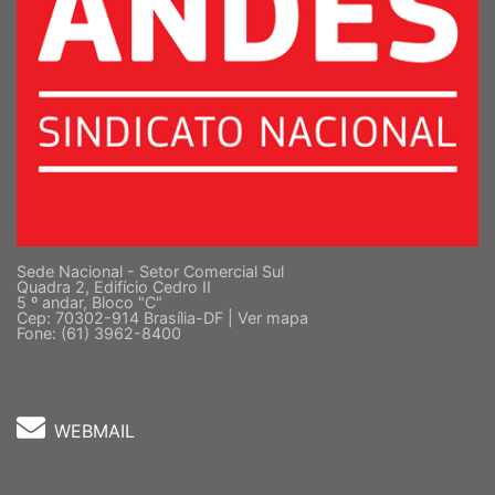
Sede Nacional - Setor Comercial Sul
Quadra 2, Edifício Cedro II
5 º andar, Bloco "C"
Cep: 70302-914 Brasília-DF |
Ver mapa
Fone: (61) 3962-8400
WEBMAIL