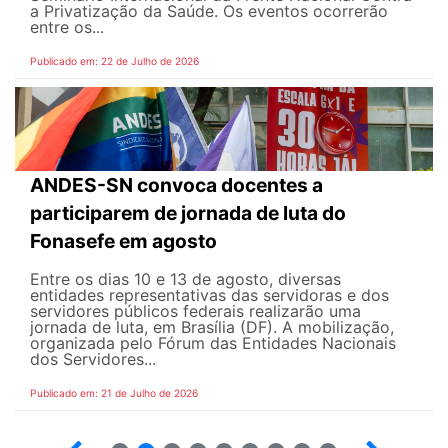
a Privatização da Saúde. Os eventos ocorrerão
entre os...
Publicado em: 22 de Julho de 2026
ANDES-SN convoca docentes a
participarem de jornada de luta do
Fonasefe em agosto
Entre os dias 10 e 13 de agosto, diversas
entidades representativas das servidoras e dos
servidores públicos federais realizarão uma
jornada de luta, em Brasília (DF). A mobilização,
organizada pelo Fórum das Entidades Nacionais
dos Servidores...
Publicado em: 21 de Julho de 2026
2
3
4
5
6
7
8
9