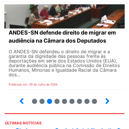
ANDES-SN defende direito de migrar em
audiência na Câmara dos Deputados
O ANDES-SN defendeu o direito de migrar e a
garantia da dignidade das pessoas frente às
deportações em série dos Estados Unidos (EUA),
durante audiência pública na Comissão de Direitos
Humanos, Minorias e Igualdade Racial da Câmara
dos...
Publicado em: 09 de Julho de 2026
2
3
4
5
6
7
8
9
ÚLTIMAS NOTÍCIAS