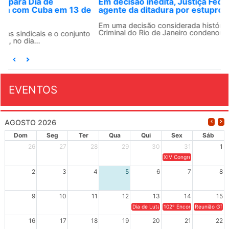
Em decisão inédita, Justiça Federal condena ex-
agente da ditadura por estupro
Em uma decisão considerada histórica, a 2ª Vara Federal
Criminal do Rio de Janeiro condenou o...
EVENTOS
AGOSTO 2026
Dom
Seg
Ter
Qua
Qui
Sex
Sáb
26
27
28
29
30
31
1
XIV Congresso Brasileiro 
2
3
4
5
6
7
8
9
10
11
12
13
14
15
Dia de Luta em Defesa de Cuba e da S
102º Encontro da Regional
Reunião GTPE
16
17
18
19
20
21
22
mais +3