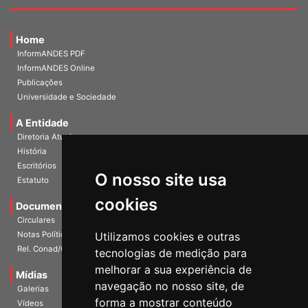
Home
InformANDES PDF
InformANDES Online
Publicações
Universidade e Sociedade
A Entidade
Diretoria Atual
História
Escritórios
Estatuto
O nosso site usa
Documentos
cookies
Circulares
Notas Políticas
Utilizamos cookies e outras
Rel. Conad/Congresso
tecnologias de medição para
Mídias
melhorar a sua experiência de
Galerias
navegação no nosso site, de
Vídeos
forma a mostrar conteúdo
Imagens