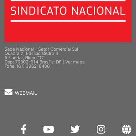
Sede Nacional - Setor Comercial Sul
Quadra 2, Edifício Cedro II
5 º andar, Bloco "C"
Cep: 70302-914 Brasília-DF |
Ver mapa
Fone: (61) 3962-8400
WEBMAIL