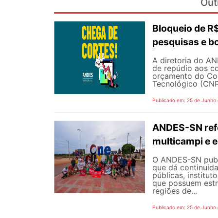
Out
Bloqueio de 
pesquisas e b
A diretoria do AN
de repúdio aos c
orçamento do Con
Tecnológico (CNPq
Publicado em: 25 de Junho
ANDES-SN refo
multicampi e e
O ANDES-SN public
que dá continuid
públicas, institut
que possuem estr
regiões de...
Publicado em: 25 de Junho