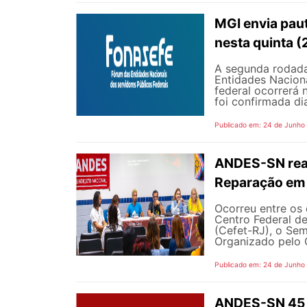
MGI envia pau
nesta quinta (
A segunda rodada
Entidades Naciona
federal ocorrerá n
foi confirmada dia
Publicado em: 24 de Junho
ANDES-SN reaf
Reparação em 
Ocorreu entre os 
Centro Federal d
(Cefet-RJ), o Sem
Organizado pelo G
Publicado em: 24 de Junho
ANDES-SN 45 A