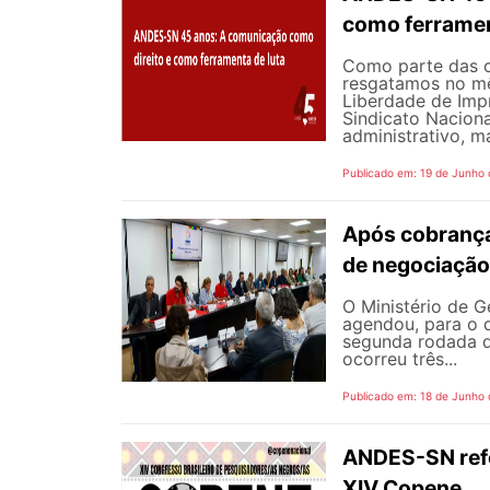
como ferramen
Como parte das 
resgatamos no mê
Liberdade de Impr
Sindicato Nacion
administrativo, m
Publicado em: 19 de Junho
Após cobrança
de negociação
O Ministério de G
agendou, para o d
segunda rodada d
ocorreu três...
Publicado em: 18 de Junho
ANDES-SN refor
XIV Copene