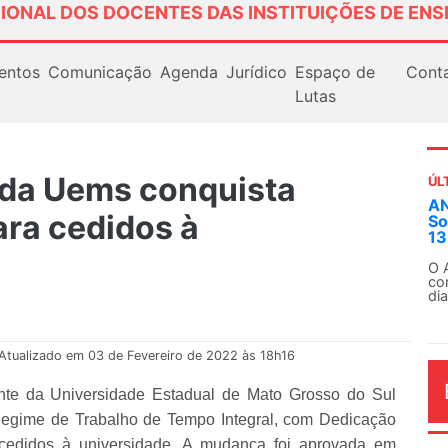
IONAL DOS DOCENTES DAS INSTITUIÇÕES DE ENS
entos
Comunicação
Agenda
Jurídico
Espaço de
Cont
Lutas
da Uems conquista
ÚL
AN
ara cedidos à
So
13
O 
co
dia
Atualizado em 03 de Fevereiro de 2022 às 18h16
ente da Universidade Estadual de Mato Grosso do Sul
 Regime de Trabalho de Tempo Integral, com Dedicação
 cedidos à universidade. A mudança foi aprovada em