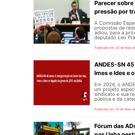
Parecer sobre 
pressão por tr
A Comissão Espec
propostas de redu
adiou, para a pró
deputado Leo Pra
Publicado em: 20 de Maio d
ANDES-SN 45 a
Imes e Ides e 
Em 2026, o ANDES
um projeto especi
sindicato e sua r
pública e da cate
Publicado em: 19 de Maio d
Fórum das ADs
nas Ueba nest