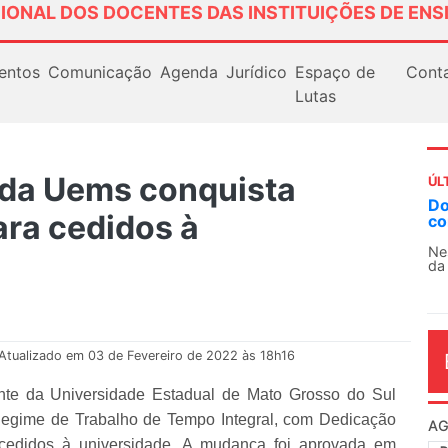
IONAL DOS DOCENTES DAS INSTITUIÇÕES DE ENS
entos
Comunicação
Agenda
Jurídico
Espaço de
Cont
Lutas
da Uems conquista
ÚL
Docentes paralisam novamente as atividades
A
ara cedidos à
contra as políticas de Milei na Argentina
So
13
Nessa segunda-feira (3), sindicatos de docentes
da educação superior e básica da Argentina...
O 
co
dia
Atualizado em 03 de Fevereiro de 2022 às 18h16
ente da Universidade Estadual de Mato Grosso do Sul
 Regime de Trabalho de Tempo Integral, com Dedicação
AG
 cedidos à universidade. A mudança foi aprovada em