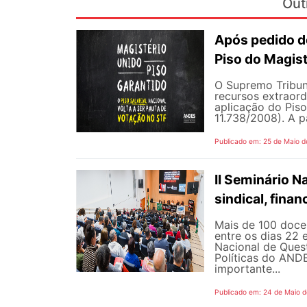
Out
Após pedido de
Piso do Magist
O Supremo Tribun
recursos extraord
aplicação do Piso 
11.738/2008). A p
Publicado em: 25 de Maio d
II Seminário 
sindical, fina
Mais de 100 docen
entre os dias 22 
Nacional de Quest
Políticas do AND
importante...
Publicado em: 24 de Maio 