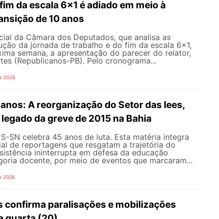
fim da escala 6x1 é adiado em meio à
ansição de 10 anos
ial da Câmara dos Deputados, que analisa as
ção da jornada de trabalho e do fim da escala 6x1,
xima semana, a apresentação do parecer do relator,
tes (Republicanos-PB). Pelo cronograma...
e 2026
nos: A reorganização do Setor das Iees,
o legado da greve de 2015 na Bahia
-SN celebra 45 anos de luta. Esta matéria integra
al de reportagens que resgatam a trajetória do
esistência ininterrupta em defesa da educação
goria docente, por meio de eventos que marcaram...
e 2026
 confirma paralisações e mobilizações
a quarta (20)