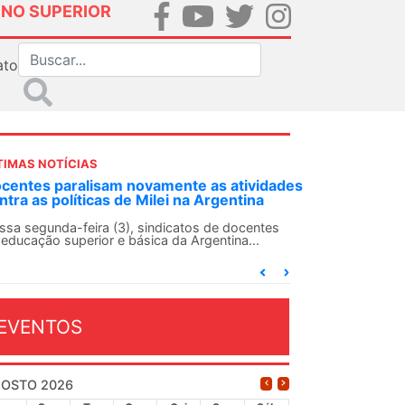
INO SUPERIOR
ato
TIMAS NOTÍCIAS
NDES-SN convoca docentes para Dia de
lidariedade Internacionalista com Cuba em
 de agosto
ANDES-SN conclama suas seções sindicais e o
njunto da categoria docente a construírem, no
...
EVENTOS
OSTO 2026