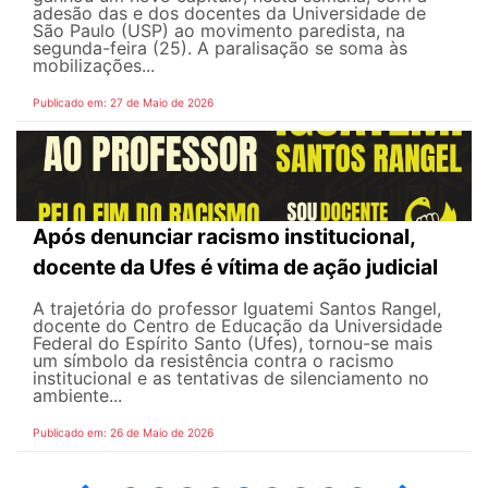
adesão das e dos docentes da Universidade de
São Paulo (USP) ao movimento paredista, na
segunda-feira (25). A paralisação se soma às
mobilizações...
Publicado em: 27 de Maio de 2026
Após denunciar racismo institucional,
docente da Ufes é vítima de ação judicial
A trajetória do professor Iguatemi Santos Rangel,
docente do Centro de Educação da Universidade
Federal do Espírito Santo (Ufes), tornou-se mais
um símbolo da resistência contra o racismo
institucional e as tentativas de silenciamento no
ambiente...
Publicado em: 26 de Maio de 2026
4
5
6
7
8
9
10
12