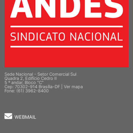
Sede Nacional - Setor Comercial Sul
Quadra 2, Edifício Cedro II
5 º andar, Bloco "C"
Cep: 70302-914 Brasília-DF |
Ver mapa
Fone: (61) 3962-8400
WEBMAIL