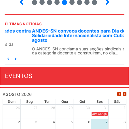
ÚLTIMAS NOTÍCIAS
ANDES-SN convoca docentes para Dia de
Solidariedade Internacionalista com Cuba em 13 de
agosto
O ANDES-SN conclama suas seções sindicais e o conjunto
da categoria docente a construírem, no dia...
EVENTOS
AGOSTO 2026
Dom
Seg
Ter
Qua
Qui
Sex
Sáb
26
27
28
29
30
31
1
XIV Congresso Brasileiro 
2
3
4
5
6
7
8