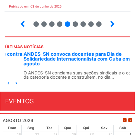
Publicado em: 03 de Junho de 2026
3
4
5
6
7
8
9
10
ÚLTIMAS NOTÍCIAS
ANDES-SN convoca docentes para Dia de
Solidariedade Internacionalista com Cuba em 13 de
agosto
O ANDES-SN conclama suas seções sindicais e o conjunto
da categoria docente a construírem, no dia...
EVENTOS
AGOSTO 2026
Dom
Seg
Ter
Qua
Qui
Sex
Sáb