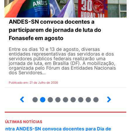
ANDES-SN convoca docentes a
participarem de jornada de luta do
Fonasefe em agosto
Entre os dias 10 e 13 de agosto, diversas
entidades representativas das servidoras e dos
servidores públicos federais realizarão uma
jornada de luta, em Brasília (DF). A mobilização,
organizada pelo Fórum das Entidades Nacionais
dos Servidores...
Publicado em: 21 de Julho de 2026
2
3
4
5
6
7
8
9
ÚLTIMAS NOTÍCIAS
ANDES-SN convoca docentes para Dia de