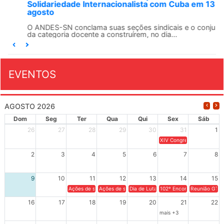
Solidariedade Internacionalista com Cuba em 13 de
agosto
O ANDES-SN conclama suas seções sindicais e o conjunto
da categoria docente a construírem, no dia...
EVENTOS
AGOSTO 2026
Dom
Seg
Ter
Qua
Qui
Sex
Sáb
26
27
28
29
30
31
1
XIV Congresso Brasileiro 
2
3
4
5
6
7
8
9
10
11
12
13
14
15
Ações de solidariedade a Cuba no Rio Grande do Sul - 100 anos 
Ações de solidariedade a Cuba no Rio Grande do Su
Dia de Luta em Defesa de Cuba e da S
102º Encontro da Regional
Reunião GTPE
16
17
18
19
20
21
22
mais +3