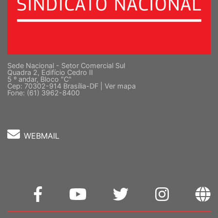
Sede Nacional - Setor Comercial Sul
Quadra 2, Edifício Cedro II
5 º andar, Bloco "C"
Cep: 70302-914 Brasília-DF |
Ver mapa
Fone: (61) 3962-8400
WEBMAIL