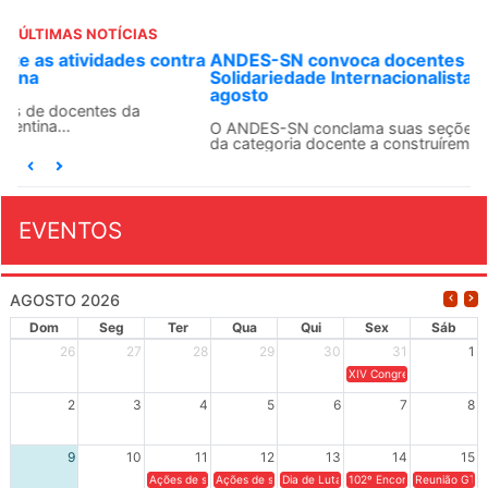
ÚLTIMAS NOTÍCIAS
ANDES-SN convoca docentes para Dia de
Solidariedade Internacionalista com Cuba em 13 de
agosto
O ANDES-SN conclama suas seções sindicais e o conjunto
da categoria docente a construírem, no dia...
EVENTOS
AGOSTO 2026
Dom
Seg
Ter
Qua
Qui
Sex
Sáb
26
27
28
29
30
31
1
XIV Congresso Brasileiro 
2
3
4
5
6
7
8
9
10
11
12
13
14
15