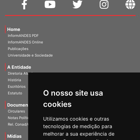
Home
InformANDES PDF
InformANDES Online
Publicações
Universidade e Sociedade
A Entidade
Diretoria Atual
História
O nosso site usa
Escritórios
Estatuto
cookies
Documentos
Circulares
Utilizamos cookies e outras
Notas Políticas
tecnologias de medição para
Rel. Conad/Congresso
melhorar a sua experiência de