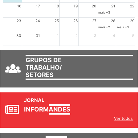
Ações de solidariedade a Cuba no Rio Grande do Sul - 100 anos 
Ações de solidariedade a Cuba no Rio Grande do Su
Dia de Luta em Defesa de Cuba e da S
102º Encontro da Regional
Reunião GTPE
16
17
18
19
20
21
22
mais +3
23
24
25
26
27
28
29
mais +2
mais +3
30
31
1
2
3
4
5
GRUPOS DE
TRABALHO/
SETORES
JORNAL
INFORM
ANDES
Ver todos