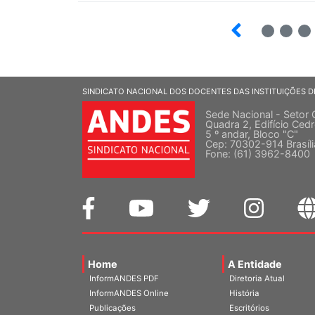
2
3
SINDICATO NACIONAL DOS DOCENTES DAS INSTITUIÇÕES D
Sede Nacional - Setor 
Quadra 2, Edifício Cedr
5 º andar, Bloco "C"
Cep: 70302-914 Brasíl
Fone: (61) 3962-8400
Home
A Entidade
InformANDES PDF
Diretoria Atual
InformANDES Online
História
Publicações
Escritórios