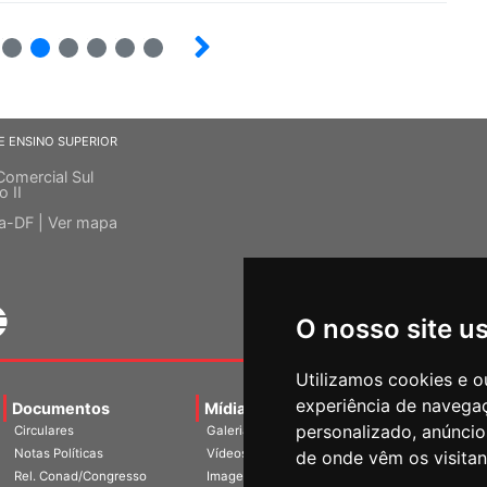
4
5
6
7
8
9
E ENSINO SUPERIOR
Comercial Sul
o II
ia-DF |
Ver mapa
O nosso site u
Utilizamos cookies e o
experiência de navega
Documentos
Mídias
Agenda
Notíci
personalizado, anúncios
Circulares
Galerias
Notas Políticas
Vídeos
de onde vêm os visitan
Rel. Conad/Congresso
Imagens