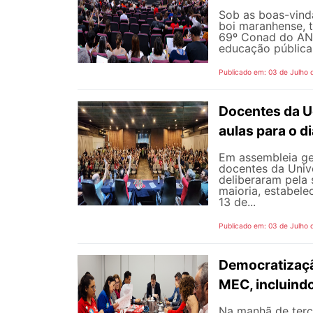
Sob as boas-vind
boi maranhense, t
69º Conad do AND
educação pública 
Publicado em: 03 de Julho 
Docentes da U
aulas para o di
Em assembleia gera
docentes da Univ
deliberaram pela
maioria, estabele
13 de...
Publicado em: 03 de Julho 
Democratizaçã
MEC, incluind
Na manhã de terç