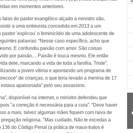
eridas em momentos anteriores.
falas do pastor evangélico alçado a ministro são,
ssistir a uma entrevista concedida em 2013 a um
astor 'explicou' o feminicídio de uma adolescente de
uintes palavras: “Nesse caso específico, acho que
esmo. E confundiu paixão com amor. São coisas
movido por paixão… Paixão é louca mesmo. Ele então
da dele, marcando a vida de toda a família. Triste”.
abilizando a jovem vítima e apontando um programa de
recoce” de crianças, o que teria levado a menina de 17
e estava apaixonada” pelo seu assassino.
”, disponível na internet, o ministro defendeu que
ois "a correção é necessária para a cura”. “Deve haver
asso a mais, talvez algumas mães fiquem com raiva de
a pregação religiosa. "Mas cuidado. Não te excedas a
go 136 do Código Penal (a prática de maus-tratos é