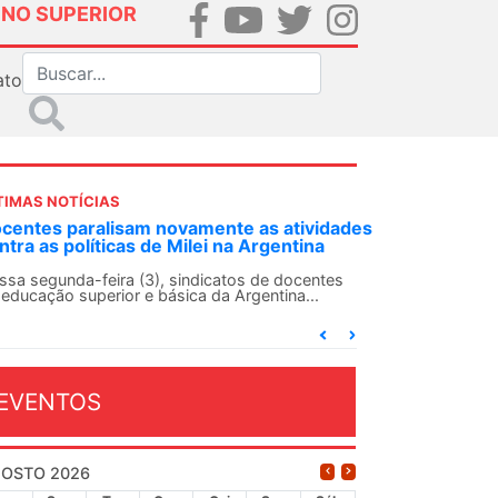
INO SUPERIOR
ato
TIMAS NOTÍCIAS
nte as atividades
ANDES-SN convoca docentes para Di
 na Argentina
Solidariedade Internacionalista com
13 de agosto
catos de docentes
a Argentina...
O ANDES-SN conclama suas seções sindic
conjunto da categoria docente a construír
dia...
EVENTOS
OSTO 2026