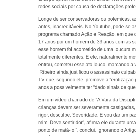
redes sociais por causa de declarações prof
Longe de ser conservadoras ou polêmicas, as 
antes, inacreditáveis. No Youtube, pode-se a
programa chamado Ação e Reação, em que o p
17 anos por um homem de 33 anos com as seg
esse homem foi acometido de uma loucura m
totalmente diferentes. E ele, naturalmente 
entrou, cometeu esse ato louco, marcando a vi
Ribeiro ainda justificou o assassinato culp
TV que, segundo ele, promove a “erotização p
anos a possivelmente ter “dado sinais de qu
Em um vídeo chamado de “A Vara da Disciplina
crianças devem ser severamente castigadas, p
rigor, desculpe. Severidade. E vou dar um p
mim. Deve sentir dor”, afirma ele durante um
ponto de matá-lo.”, conclui, ignorando o Arti