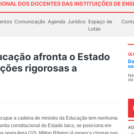
IONAL DOS DOCENTES DAS INSTITUIÇÕES DE ENS
entos
Comunicação
Agenda
Jurídico
Espaço de
Cont
Lutas
ucação afronta o Estado
ÚL
Docentes paralisam novame
ições rigorosas a
contra as políticas de Milei
Nessa segunda-feira (3), sindi
da educação superior e básica d
ocupar a cadeira de ministro da Educação tem nenhuma
antia constitucional do Estado laico, se posiciona em
AG
sexta-feira (10), Milton Ribeiro já provoca choque nas