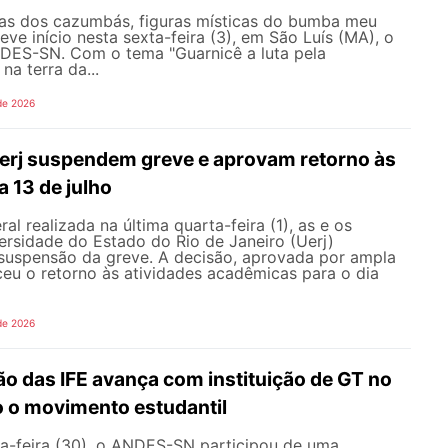
as dos cazumbás, figuras místicas do bumba meu
eve início nesta sexta-feira (3), em São Luís (MA), o
ES-SN. Com o tema "Guarnicê a luta pela
na terra da...
de 2026
erj suspendem greve e aprovam retorno às
a 13 de julho
l realizada na última quarta-feira (1), as e os
ersidade do Estado do Rio de Janeiro (Uerj)
 suspensão da greve. A decisão, aprovada por ampla
ceu o retorno às atividades acadêmicas para o dia
de 2026
o das IFE avança com instituição de GT no
o o movimento estudantil
a-feira (30), o ANDES-SN participou de uma