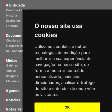
A Entidade
Diretoria Atual
História
Escritórios
Estatuto
O nosso site usa
Documentos
cookies
Circulares
Notas Políticas
Utilizamos cookies e outras
Rel. Conad/Congresso
tecnologias de medição para
Mídias
melhorar a sua experiência de
Galerias
navegação no nosso site, de
Vídeos
forma a mostrar conteúdo
Imagens
personalizado, anúncios
Materiais
direcionados, analisar o tráfego
Agenda
do site e entender de onde vêm
os visitantes.
Notícias
Notas Técnicas
OK