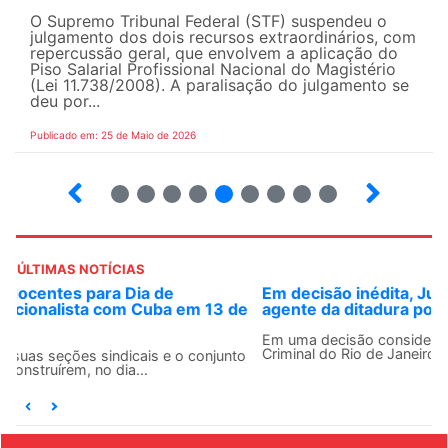
O Supremo Tribunal Federal (STF) suspendeu o
julgamento dos dois recursos extraordinários, com
repercussão geral, que envolvem a aplicação do
Piso Salarial Profissional Nacional do Magistério
(Lei 11.738/2008). A paralisação do julgamento se
deu por...
Publicado em: 25 de Maio de 2026
4
5
6
7
8
9
10
12
ÚLTIMAS NOTÍCIAS
Em decisão inédita, Justiça Federal condena ex-
agente da ditadura por estupro
Em uma decisão considerada histórica, a 2ª Vara Federal
Criminal do Rio de Janeiro condenou o...