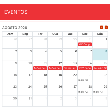
EVENTOS
AGOSTO 2026
Dom
Seg
Ter
Qua
Qui
Sex
Sáb
26
27
28
29
30
31
1
XIV Congresso Brasileiro 
2
3
4
5
6
7
8
9
10
11
12
13
14
15
Ações de solidariedade a Cuba no Rio Grande do Sul - 100 anos 
Ações de solidariedade a Cuba no Rio Grande do Su
Dia de Luta em Defesa de Cuba e da S
102º Encontro da Regional
Reunião GTPE
16
17
18
19
20
21
22
mais +3
23
24
25
26
27
28
29
mais +2
mais +3
30
31
1
2
3
4
5