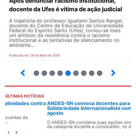
Após denunciar racismo institucional,
docente da Ufes é vítima de ação judicial
A trajetória do professor Iguatemi Santos Rangel,
docente do Centro de Educação da Universidade
Federal do Espírito Santo (Ufes), tornou-se mais
um símbolo da resistência contra o racismo
institucional e as tentativas de silenciamento no
ambiente...
Publicado em: 26 de Maio de 2026
4
5
6
7
8
9
10
12
ÚLTIMAS NOTÍCIAS
ANDES-SN convoca docentes para Dia de
Solidariedade Internacionalista com Cuba em 13 de
agosto
O ANDES-SN conclama suas seções sindicais e o conjunto
da categoria docente a construírem, no dia...