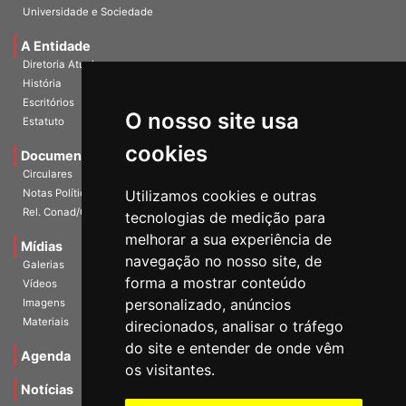
Publicações
Universidade e Sociedade
A Entidade
Diretoria Atual
História
O nosso site usa
Escritórios
Estatuto
cookies
Documentos
Circulares
Utilizamos cookies e outras
Notas Políticas
tecnologias de medição para
Rel. Conad/Congresso
melhorar a sua experiência de
navegação no nosso site, de
Mídias
Galerias
forma a mostrar conteúdo
Vídeos
personalizado, anúncios
Imagens
direcionados, analisar o tráfego
Materiais
do site e entender de onde vêm
os visitantes.
Agenda
Notícias